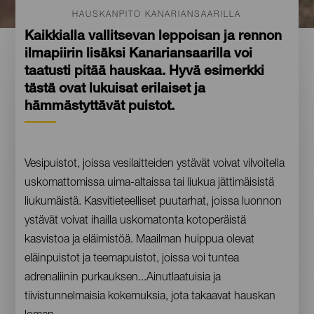
HAUSKANPITO KANARIANSAARILLA
Kaikkialla vallitsevan leppoisan ja rennon
ilmapiirin lisäksi Kanariansaarilla voi
taatusti pitää hauskaa. Hyvä esimerkki
tästä ovat lukuisat erilaiset ja
hämmästyttävät puistot.
Contenido
Vesipuistot, joissa vesilaitteiden ystävät voivat vilvoitella
uskomattomissa uima-altaissa tai liukua jättimäisistä
liukumäistä. Kasvitieteelliset puutarhat, joissa luonnon
ystävät voivat ihailla uskomatonta kotoperäistä
kasvistoa ja eläimistöä. Maailman huippua olevat
eläinpuistot ja teemapuistot, joissa voi tuntea
adrenaliinin purkauksen...Ainutlaatuisia ja
tiivistunnelmaisia kokemuksia, jota takaavat hauskan