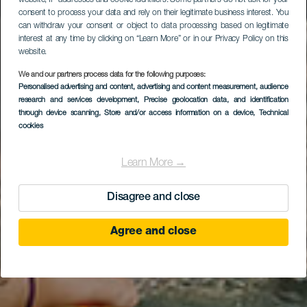
consent to process your data and rely on their legitimate business interest. You
can withdraw your consent or object to data processing based on legitimate
interest at any time by clicking on “Learn More” or in our Privacy Policy on this
website.
We and our partners process data for the following purposes:
Personalised advertising and content, advertising and content measurement, audience
research and services development
, Precise geolocation data, and identification
through device scanning
, Store and/or access information on a device
, Technical
cookies
Learn More →
Disagree and close
Agree and close