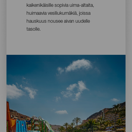
kaikenikäisille sopivia uima-altaita,
huimaavia vesiliukumäkiä, joissa
hauskuus nousee aivan uudelle
tasolle.
Imagen
Imagen
Escritorio
16:9