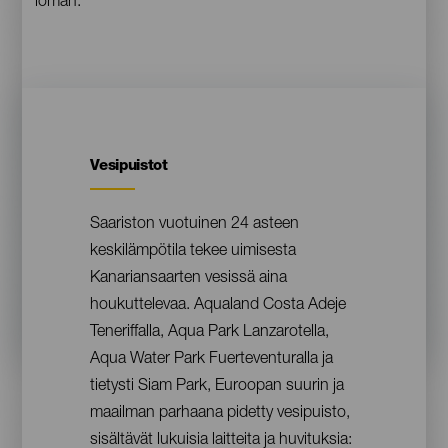
loman.
Vesipuistot
Contenido
Saariston vuotuinen 24 asteen
keskilämpötila tekee uimisesta
Kanariansaarten vesissä aina
houkuttelevaa. Aqualand Costa Adeje
Teneriffalla, Aqua Park Lanzarotella,
Aqua Water Park Fuerteventuralla ja
tietysti Siam Park, Euroopan suurin ja
maailman parhaana pidetty vesipuisto,
sisältävät lukuisia laitteita ja huvituksia: