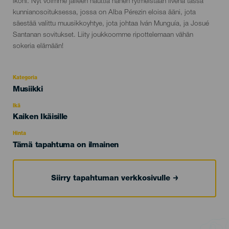
ikoni. Nyt voimme jälleen nauttia hänen rytmeistään livenä tässä
kunnianosoituksessa, jossa on Alba Pérezin eloisa ääni, jota
säestää valittu muusikkoyhtye, jota johtaa Iván Munguía, ja Josué
Santanan sovitukset. Liity joukkoomme ripottelemaan vähän
sokeria elämään!
Kategoria
Categoría
Musiikki
del
evento
Ikä
Edad
Kaiken Ikäisille
Recomendada
Hinta
Tämä tapahtuma on ilmainen
Siirry tapahtuman verkkosivulle