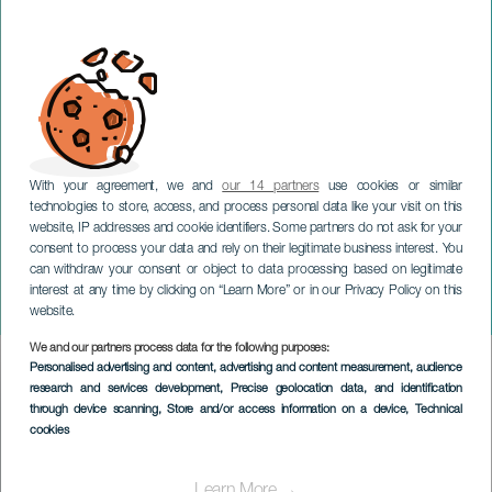
With your agreement, we and
our 14 partners
use cookies or similar
technologies to store, access, and process personal data like your visit on this
website, IP addresses and cookie identifiers. Some partners do not ask for your
consent to process your data and rely on their legitimate business interest. You
EL HIERRO
can withdraw your consent or object to data processing based on legitimate
Yo viviré. Tributo a Celia
interest at any time by clicking on “Learn More” or in our Privacy Policy on this
Cruz
website.
We and our partners process data for the following purposes:
Imagen
Personalised advertising and content, advertising and content measurement, audience
Listado
research and services development
, Precise geolocation data, and identification
through device scanning
, Store and/or access information on a device
, Technical
cookies
Learn More →