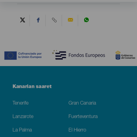
Contenido
Menú
Kanarian saaret
Footer
Tenerife
Gran Canaria
Lanzarote
Fuerteventura
La Palma
El Hierro