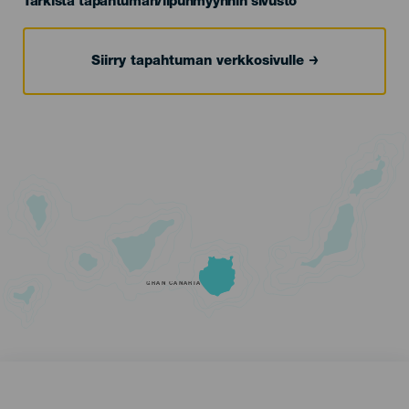
Tarkista tapahtuman/lipunmyynnin sivusto
Siirry tapahtuman verkkosivulle
GRAN CANARIA