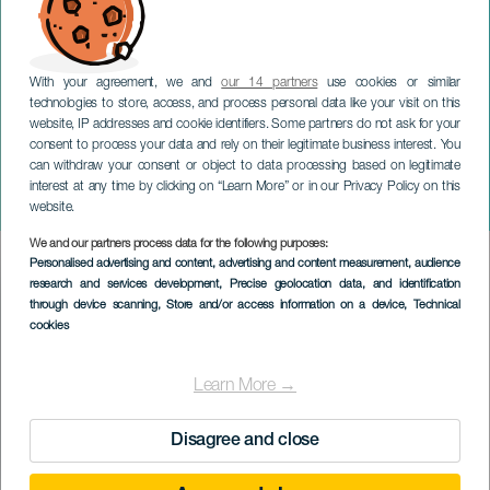
With your agreement, we and
our 14 partners
use cookies or similar
technologies to store, access, and process personal data like your visit on this
website, IP addresses and cookie identifiers. Some partners do not ask for your
consent to process your data and rely on their legitimate business interest. You
can withdraw your consent or object to data processing based on legitimate
GRAN CANARIA
interest at any time by clicking on “Learn More” or in our Privacy Policy on this
ANIVER5ARIO
website.
We and our partners process data for the following purposes:
Imagen
Personalised advertising and content, advertising and content measurement, audience
Listado
research and services development
, Precise geolocation data, and identification
through device scanning
, Store and/or access information on a device
, Technical
cookies
Learn More →
Disagree and close