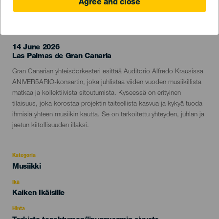
Agree and close
TOTEUTUNUT TAPAHTUMA
14 June 2026
Localidad
Las Palmas de Gran Canaria
Descripción
Gran Canarian yhteisöorkesteri esittää Auditorio Alfredo Krausissa
del
ANIVER5ARIO-konsertin, joka juhlistaa viiden vuoden musiikillista
evento
matkaa ja kollektiivista sitoutumista. Kyseessä on erityinen
tilaisuus, joka korostaa projektin taiteellista kasvua ja kykyä tuoda
ihmisiä yhteen musiikin kautta. Se on tarkoitettu yhteyden, juhlan ja
jaetun kiitollisuuden illaksi.
Kategoria
Categoría
Musiikki
del
evento
Ikä
Edad
Kaiken Ikäisille
Recomendada
Hinta