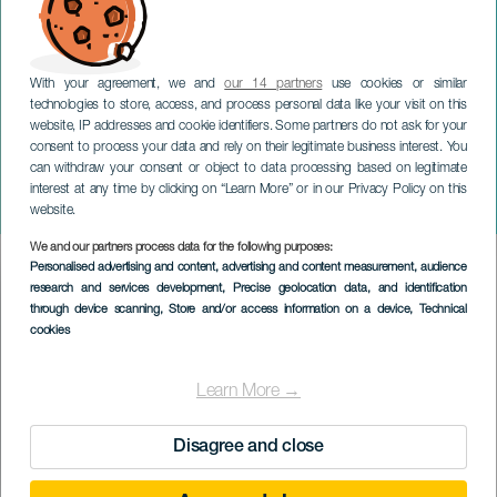
With your agreement, we and
our 14 partners
use cookies or similar
technologies to store, access, and process personal data like your visit on this
website, IP addresses and cookie identifiers. Some partners do not ask for your
consent to process your data and rely on their legitimate business interest. You
can withdraw your consent or object to data processing based on legitimate
GRAN CANARIA
interest at any time by clicking on “Learn More” or in our Privacy Policy on this
Ayer de ayer
website.
We and our partners process data for the following purposes:
Imagen
Personalised advertising and content, advertising and content measurement, audience
Listado
research and services development
, Precise geolocation data, and identification
through device scanning
, Store and/or access information on a device
, Technical
cookies
Learn More →
Disagree and close