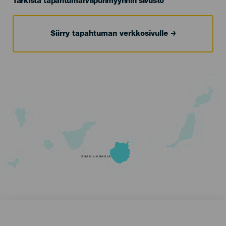
Tarkista tapahtuman/lipunmyynnin sivusto
Siirry tapahtuman verkkosivulle
GRAN CANARIA