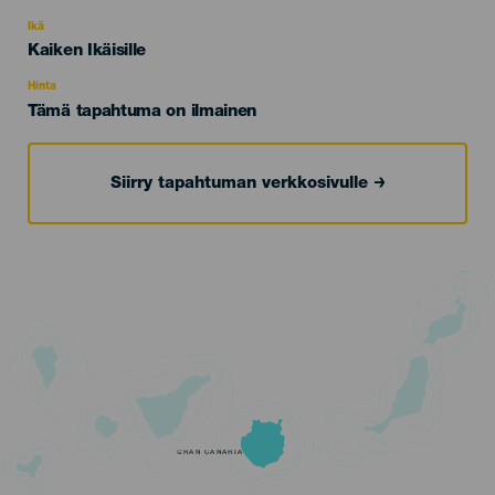
del
evento
Ikä
Edad
Kaiken Ikäisille
Recomendada
Hinta
Tämä tapahtuma on ilmainen
Siirry tapahtuman verkkosivulle
GRAN CANARIA