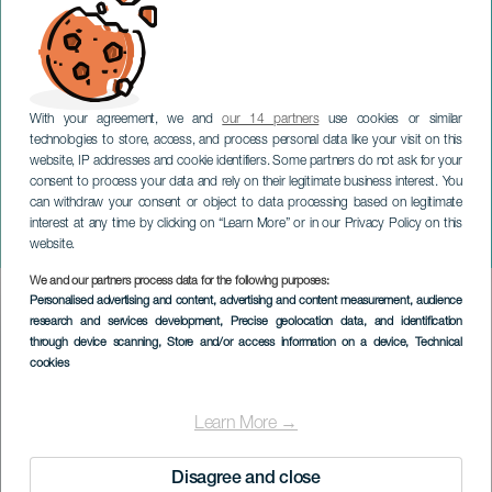
With your agreement, we and
our 14 partners
use cookies or similar
technologies to store, access, and process personal data like your visit on this
website, IP addresses and cookie identifiers. Some partners do not ask for your
consent to process your data and rely on their legitimate business interest. You
can withdraw your consent or object to data processing based on legitimate
GRAN CANARIA
interest at any time by clicking on “Learn More” or in our Privacy Policy on this
Beefeater Xmas Market
website.
We and our partners process data for the following purposes:
Imagen
Personalised advertising and content, advertising and content measurement, audience
Listado
research and services development
, Precise geolocation data, and identification
through device scanning
, Store and/or access information on a device
, Technical
cookies
Learn More →
Disagree and close