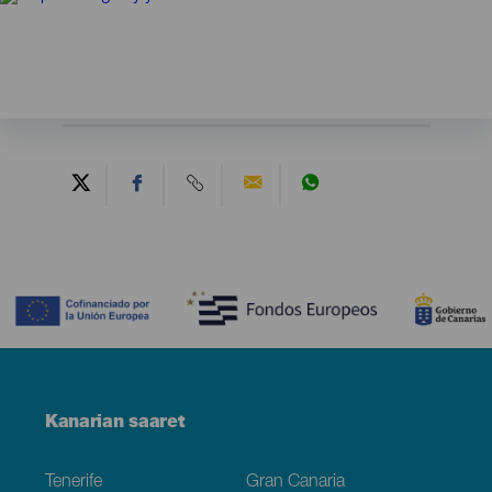
Contenido
Menú
Kanarian saaret
Footer
Tenerife
Gran Canaria