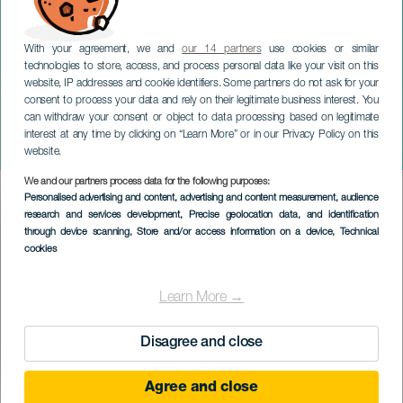
With your agreement, we and
our 14 partners
use cookies or similar
technologies to store, access, and process personal data like your visit on this
website, IP addresses and cookie identifiers. Some partners do not ask for your
consent to process your data and rely on their legitimate business interest. You
can withdraw your consent or object to data processing based on legitimate
GRAN CANARIA
interest at any time by clicking on “Learn More” or in our Privacy Policy on this
Borges y yo
website.
We and our partners process data for the following purposes:
Imagen
Personalised advertising and content, advertising and content measurement, audience
Listado
research and services development
, Precise geolocation data, and identification
through device scanning
, Store and/or access information on a device
, Technical
cookies
Learn More →
Disagree and close
Agree and close
TOTEUTUNUT TAPAHTUMA