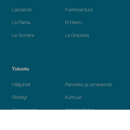
Lanzarote
Fuerteventura
La Palma
El Hierro
La Gomera
La Graciosa
Tutustu
Hääjuhlat
Rannikko ja uimarannat
Risteilyt
Kulttuuri
Gastronomia
Aktiivimatkailut
Kaikki artikkelit