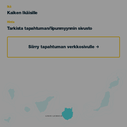
del
evento
Ikä
Edad
Kaiken Ikäisille
Recomendada
Hinta
Tarkista tapahtuman/lipunmyynnin sivusto
Siirry tapahtuman verkkosivulle
GRAN CANARIA