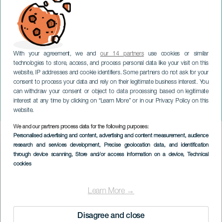
With your agreement, we and
our 14 partners
use cookies or similar
technologies to store, access, and process personal data like your visit on this
website, IP addresses and cookie identifiers. Some partners do not ask for your
consent to process your data and rely on their legitimate business interest. You
GRAN CANARIA
can withdraw your consent or object to data processing based on legitimate
Die Fledermaus: El
interest at any time by clicking on “Learn More” or in our Privacy Policy on this
Murciélago
website.
We and our partners process data for the following purposes:
Imagen
Personalised advertising and content, advertising and content measurement, audience
Listado
research and services development
, Precise geolocation data, and identification
through device scanning
, Store and/or access information on a device
, Technical
cookies
Learn More →
Disagree and close