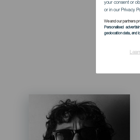
your consent or ob
or in our Privacy P
We and our partners pr
Personalised advertis
geolocation data, and i
Lear
Imagen
Listado