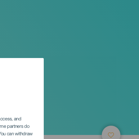
 access, and
Some partners do
. You can withdraw