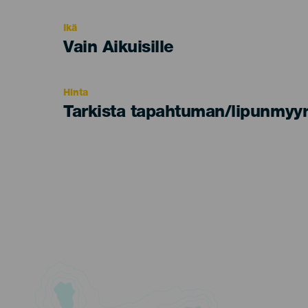
del
evento
Ikä
Edad
Vain Aikuisille
Recomendada
Hinta
Tarkista tapahtuman/lipunmyyn