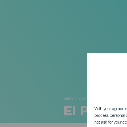
GRAN CANARIA
El Pau
With your agreem
process personal d
not ask for your c