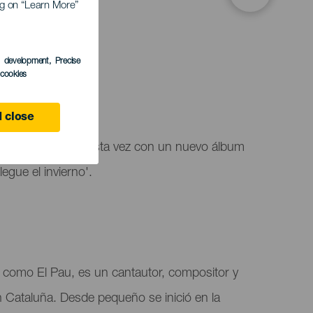
ing on “Learn More”
s development
, Precise
l cookies
 Canaria
 close
naria de nuevo y esta vez con un nuevo álbum
legue el invierno'.
como El Pau, es un cantautor, compositor y
 Cataluña. Desde pequeño se inició en la