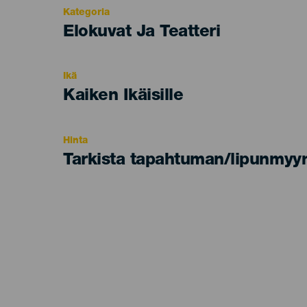
Kategoria
Categoría
Elokuvat Ja Teatteri
del
evento
Ikä
Edad
Kaiken Ikäisille
Recomendada
Hinta
Tarkista tapahtuman/lipunmyyn