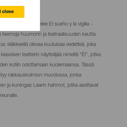
 close
tuurikeskus esittelee El sueño y la vigilia -
iä teemoja huumorin ja teatraalisuuden kautta.
: eläkkeellä olevaa kuuluisaa vedetteä, joka
klassisen teatterin näyttelijää nimeltä "Él", jotka
jöiden kotiin odottamaan kuolemaansa. Tässä
ntyy rakkauskolmion muodossa, jonka
n ja kuningas Learin hahmot, jotka asettavat
eunalle.