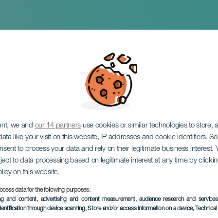
 la Vigilia
ent, we and
our 14 partners
use cookies or similar technologies to store,
ata like your visit on this website, IP addresses and cookie identifiers. 
onsent to process your data and rely on their legitimate business interest
ject to data processing based on legitimate interest at any time by click
olicy on this website.
ocess data for the following purposes:
TOTEUTUNUT TAPAHTUMA
ing and content, advertising and content measurement, audience research and service
dentification through device scanning
, Store and/or access information on a device
, Technica