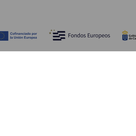
Tutustu
K
Hääjuhlat
Rannikko ja uimarannat
Ka
Risteilyt
Kulttuuri
Mi
Gastronomia
Aktiivimatkailut
Mi