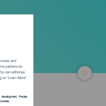
 access, and
Some partners do
. You can withdraw
ing on “Learn More”
s development
, Precise
l cookies