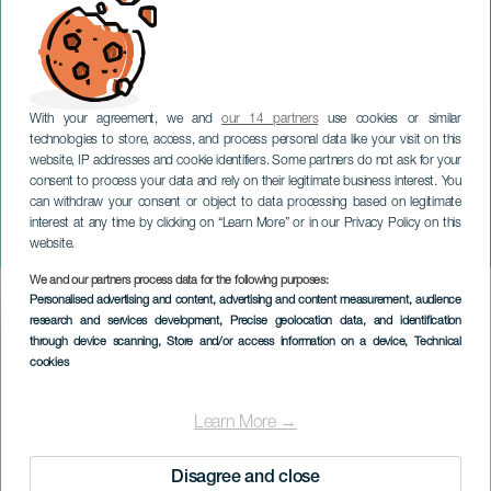
With your agreement, we and
our 14 partners
use cookies or similar
technologies to store, access, and process personal data like your visit on this
website, IP addresses and cookie identifiers. Some partners do not ask for your
consent to process your data and rely on their legitimate business interest. You
can withdraw your consent or object to data processing based on legitimate
GRAN CANARIA
interest at any time by clicking on “Learn More” or in our Privacy Policy on this
Estación Paraíso
website.
We and our partners process data for the following purposes:
Imagen
Personalised advertising and content, advertising and content measurement, audience
Listado
research and services development
, Precise geolocation data, and identification
through device scanning
, Store and/or access information on a device
, Technical
cookies
Learn More →
Disagree and close