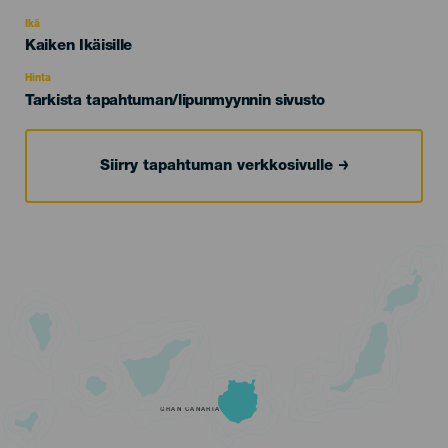
del
evento
Ikä
Edad
Kaiken Ikäisille
Recomendada
Hinta
Tarkista tapahtuman/lipunmyynnin sivusto
Siirry tapahtuman verkkosivulle
GRAN CANARIA