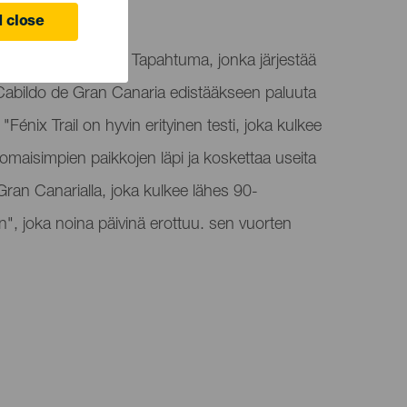
jana
 close
hlii kolmatta kertaa. Tapahtuma, jonka järjestää
 Cabildo de Gran Canaria edistääkseen paluuta
"Fénix Trail on hyvin erityinen testi, joka kulkee
aisimpien paikkojen läpi ja koskettaa useita
 Gran Canarialla, joka kulkee lähes 90-
in", joka noina päivinä erottuu. sen vuorten