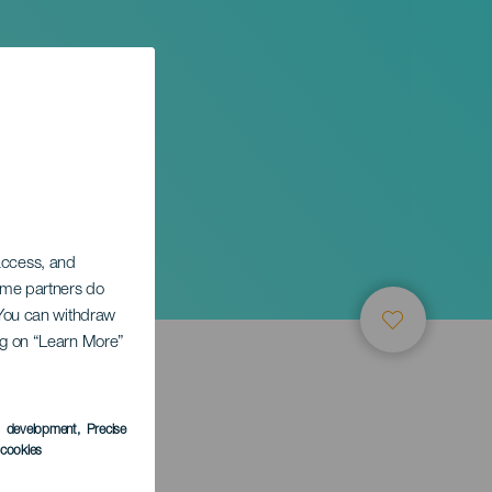
 access, and
Some partners do
. You can withdraw
ing on “Learn More”
s development
, Precise
l cookies