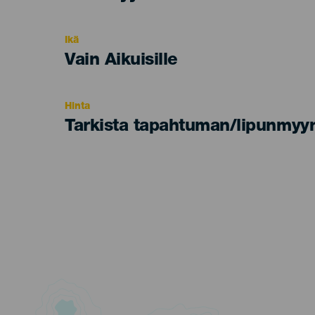
del
evento
Ikä
Edad
Vain Aikuisille
Recomendada
Hinta
Tarkista tapahtuman/lipunmyyn