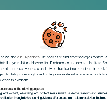
 & Trail
ent, we and
our 14 partners
use cookies or similar technologies to store,
ata like your visit on this website, IP addresses and cookie identifiers. 
onsent to process your data and rely on their legitimate business interest
ject to data processing based on legitimate interest at any time by click
olicy on this website.
ocess data for the following purposes:
TOTEUTUNUT TAPAHTUMA
ing and content, advertising and content measurement, audience research and service
dentification through device scanning
, Store and/or access information on a device
, Technica
4 to 5 February