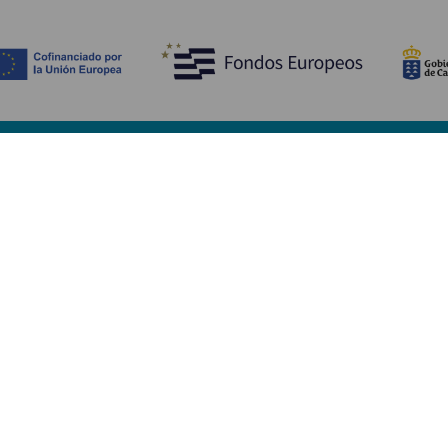
Tutustu
K
Hääjuhlat
Rannikko ja uimarannat
Ka
Risteilyt
Kulttuuri
Mi
Gastronomia
Aktiivimatkailut
Mi
Kaikki artikkelit
Pa