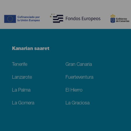
Contenido
Menú
Kanarian saaret
Footer
Tenerife
Gran Canaria
Lanzarote
Fuerteventura
La Palma
El Hierro
La Gomera
La Graciosa