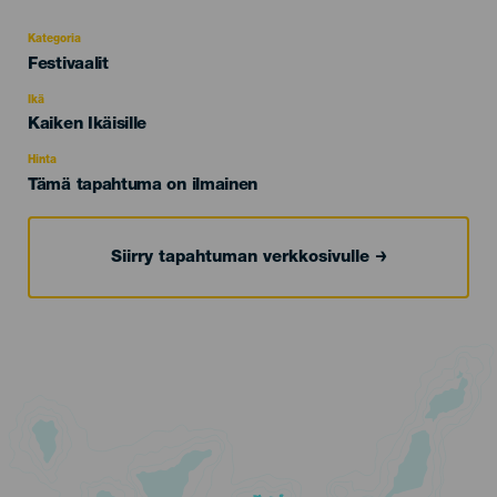
Kategoria
Categoría
Festivaalit
del
evento
Ikä
Edad
Kaiken Ikäisille
Recomendada
Hinta
Tämä tapahtuma on ilmainen
Siirry tapahtuman verkkosivulle