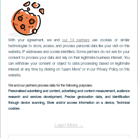
With your agreement, we and
our 14 partners
use cookies or similar
technologies to store, access, and process personal data like your visit on this
website, IP addresses and cookie identifiers. Some partners do not ask for your
consent to process your data and rely on their legitimate business interest. You
can withdraw your consent or object to data processing based on legitimate
GRAN CANARIA
interest at any time by clicking on “Learn More” or in our Privacy Policy on this
Festival del Sur
website.
We and our partners process data for the following purposes:
Imagen
Personalised advertising and content, advertising and content measurement, audience
Listado
research and services development
, Precise geolocation data, and identification
through device scanning
, Store and/or access information on a device
, Technical
cookies
Learn More →