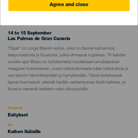
Agree and close
TOTEUTUNUT TAPAHTUMA
14 to 15 September
Localidad
Las Palmas de Gran Canaria
Descripción
"Flipar" on Jorge Blassin esitys, joka on täynnä katoamisia,
del
teleportaatioita ja illuusioita, jotka uhmaavat logiikkaa. Yli kahden
evento
vuoden ajan Blass on työskennellyt luodakseen ainutlaatuisen
maagisen kokemuksen, jossa mahdottomasta tulee mahdollista ja
saa yleisön hämmästymään ja hymyilemään. Tässä esityksessä
lapset huomaavat, etteivät heidän vanhempansa tiedä kaikkea, ja
illuusiot menevät teatterin ovien ulkopuolelle.
Kategoria
Categoría
Esitykset
del
evento
Ikä
Edad
Kaiken Ikäisille
Recomendada