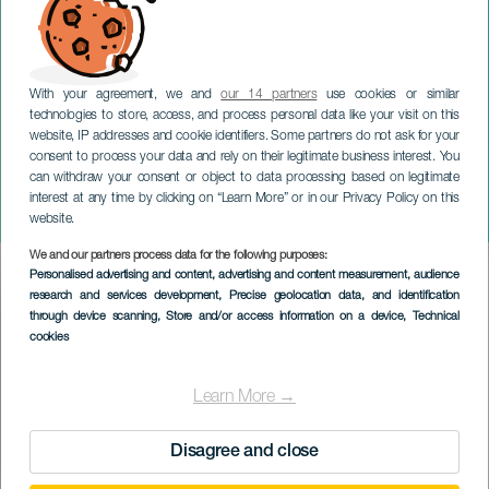
With your agreement, we and
our 14 partners
use cookies or similar
technologies to store, access, and process personal data like your visit on this
website, IP addresses and cookie identifiers. Some partners do not ask for your
consent to process your data and rely on their legitimate business interest. You
can withdraw your consent or object to data processing based on legitimate
GRAN CANARIA
interest at any time by clicking on “Learn More” or in our Privacy Policy on this
Flipar: Jorge Blassin esitys
website.
We and our partners process data for the following purposes:
Imagen
Personalised advertising and content, advertising and content measurement, audience
Listado
research and services development
, Precise geolocation data, and identification
through device scanning
, Store and/or access information on a device
, Technical
cookies
Learn More →
Disagree and close