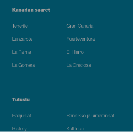
Menú
Kanarian saaret
Footer
Tenerife
Gran Canaria
Lanzarote
Fuerteventura
La Palma
El Hierro
La Gomera
La Graciosa
Tutustu
Hääjuhlat
Rannikko ja uimarannat
Risteilyt
Kulttuuri