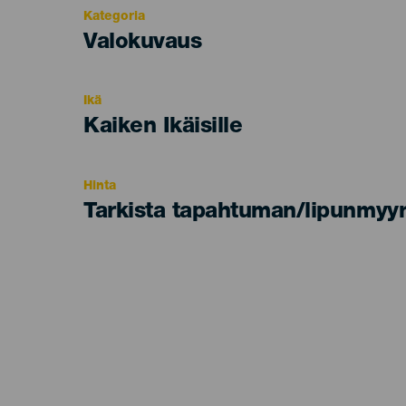
Kategoria
Categoría
Valokuvaus
del
evento
Ikä
Edad
Kaiken Ikäisille
Recomendada
Hinta
Tarkista tapahtuman/lipunmyyn