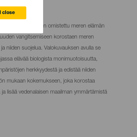
October
 Canaria
 close
 tapahtuma, joka on omistettu meren elämän
suuden vangitsemiseen korostaen meren
ja niiden suojelua. Valokuvauksen avulla se
jassa elävää biologista monimuotoisuutta,
ympäristöjen herkkyydestä ja edistää niiden
eisön mukaan kokemukseen, joka korostaa
 ja lisää vedenalaisen maailman ymmärtämistä