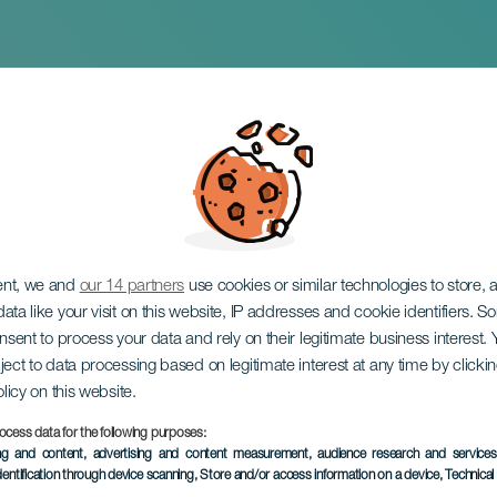
laya de las Cantera
ent, we and
our 14 partners
use cookies or similar technologies to store,
ata like your visit on this website, IP addresses and cookie identifiers. 
onsent to process your data and rely on their legitimate business interest
ject to data processing based on legitimate interest at any time by click
olicy on this website.
ocess data for the following purposes:
TOTEUTUNUT TAPAHTUMA
ing and content, advertising and content measurement, audience research and service
dentification through device scanning
, Store and/or access information on a device
, Technica