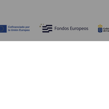
Tutustu
K
Hääjuhlat
Rannikko ja uimarannat
Ka
Risteilyt
Kulttuuri
Mi
Gastronomia
Aktiivimatkailut
Mi