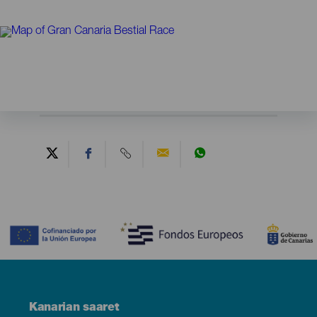
Contenido
Menú
Kanarian saaret