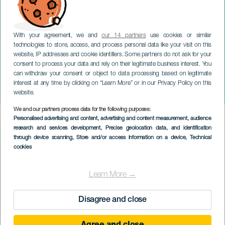
With your agreement, we and
our 14 partners
use cookies or similar
technologies to store, access, and process personal data like your visit on this
website, IP addresses and cookie identifiers. Some partners do not ask for your
consent to process your data and rely on their legitimate business interest. You
can withdraw your consent or object to data processing based on legitimate
GRAN CANARIA
interest at any time by clicking on “Learn More” or in our Privacy Policy on this
Gran Canaria Bestial Race
website.
We and our partners process data for the following purposes:
Imagen
Personalised advertising and content, advertising and content measurement, audience
Listado
research and services development
, Precise geolocation data, and identification
through device scanning
, Store and/or access information on a device
, Technical
cookies
Learn More →
Disagree and close