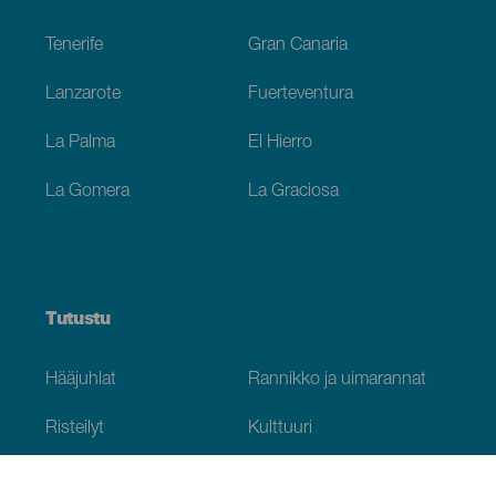
Footer
Tenerife
Gran Canaria
Lanzarote
Fuerteventura
La Palma
El Hierro
La Gomera
La Graciosa
Tutustu
Hääjuhlat
Rannikko ja uimarannat
Risteilyt
Kulttuuri
Gastronomia
Aktiivimatkailut