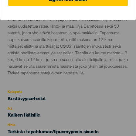
Agree and close
December 2026
Localidad
Arucas
Descripción
Gran Canarian Bestial Race järjestetään Arucasissa. Kilpailussa on
del
kaksi uudistettua rataa, lähtö- ja maalilinja Barretossa sekä 50
evento
estettä, jotka yhdistävät haasteen ja spektaakkelin. Tapahtuma
sopii kaiken tasoisille kilpailijoille, sillä mukana on 12 km:n
mittaiset eliitti- ja starttisarjat OSO:n sääntöjen mukaisesti sekä
entistä osallistavammat yleiset aallot. Tarjolla on kolme matkaa – 3
km, 6 km ja 12 km – jotka on suunniteltu aloittelijoille ja niille, jotka
haluavat selvitä suuremmista haasteista joko yksin tai joukkueessa.
Tärkeä tapahtuma estejuoksun harrastajille.
Kategoria
Categoría
Kestävyysurheilut
del
evento
Ikä
Edad
Kaiken Ikäisille
Recomendada
Hinta
Tarkista tapahtuman/lipunmyynnin sivusto