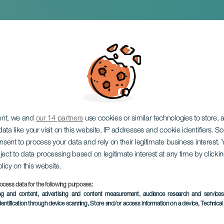
ria Open LPA Surf 
ent, we and
our 14 partners
use cookies or similar technologies to store,
ata like your visit on this website, IP addresses and cookie identifiers. 
onsent to process your data and rely on their legitimate business interest
ject to data processing based on legitimate interest at any time by click
olicy on this website.
11 to 13 December
ocess data for the following purposes:
Localidad
Las Palmas de Gran
ing and content, advertising and content measurement, audience research and service
dentification through device scanning
, Store and/or access information on a device
, Technica
Descripción
Gran Canaria Surf Fest on