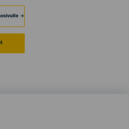
osivulle
t