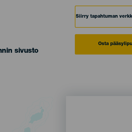
Siirry tapahtuman verkk
Osta pääsylipu
nin sivusto