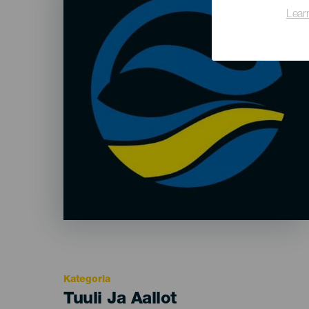
Lear
Kategoria
Categoría
Tuuli Ja Aallot