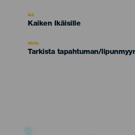
del
evento
Ikä
Edad
Kaiken Ikäisille
Recomendada
Hinta
Tarkista tapahtuman/lipunmyyn