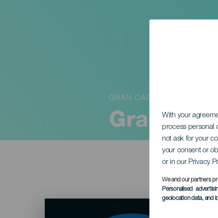
GRAN CANARIA
Gran Cana
With your agreem
process personal d
not ask for your c
your consent or ob
or in our Privacy P
We and our partners pr
Personalised advertis
geolocation data, and i
Imagen
Listado