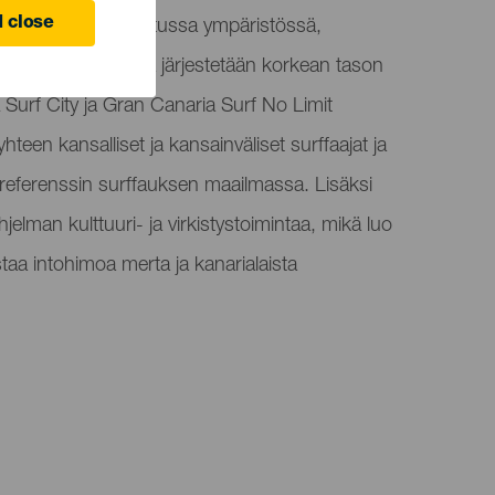
 close
 rannan etuoikeutetussa ympäristössä,
ella. Festivaali, jossa järjestetään korkean tason
 Surf City ja Gran Canaria Surf No Limit
een kansalliset ja kansainväliset surffaajat ja
referenssin surffauksen maailmassa. Lisäksi
jelman kulttuuri- ja virkistystoimintaa, mikä luo
staa intohimoa merta ja kanarialaista