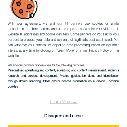
With your agreement, we and
our 14 partners
use cookies or similar
technologies to store, access, and process personal data like your visit on this
website, IP addresses and cookie identifiers. Some partners do not ask for your
consent to process your data and rely on their legitimate business interest. You
can withdraw your consent or object to data processing based on legitimate
GRAN CANARIA
interest at any time by clicking on “Learn More” or in our Privacy Policy on this
Gran Canaria SUM Festival
website.
We and our partners process data for the following purposes:
Imagen
Personalised advertising and content, advertising and content measurement, audience
Listado
research and services development
, Precise geolocation data, and identification
through device scanning
, Store and/or access information on a device
, Technical
cookies
Learn More →
Disagree and close