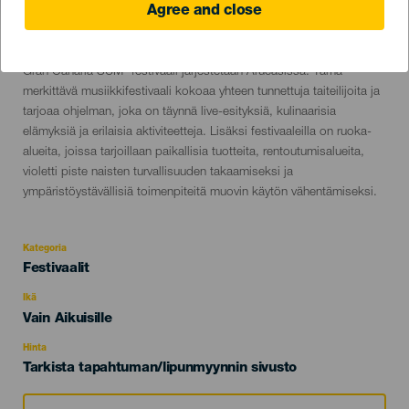
Agree and close
2 to 3 October
Localidad
Arucas
Descripción
Gran Canaria SUM -festivaali järjestetään Arucasissa. Tämä
del
merkittävä musiikkifestivaali kokoaa yhteen tunnettuja taiteilijoita ja
evento
tarjoaa ohjelman, joka on täynnä live-esityksiä, kulinaarisia
elämyksiä ja erilaisia aktiviteetteja. Lisäksi festivaaleilla on ruoka-
alueita, joissa tarjoillaan paikallisia tuotteita, rentoutumisalueita,
violetti piste naisten turvallisuuden takaamiseksi ja
ympäristöystävällisiä toimenpiteitä muovin käytön vähentämiseksi.
Kategoria
Categoría
Festivaalit
del
evento
Ikä
Edad
Vain Aikuisille
Recomendada
Hinta
Tarkista tapahtuman/lipunmyynnin sivusto