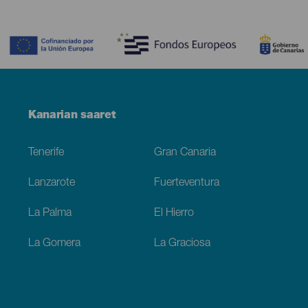
Contenido
Menú
Kanarian saaret
Footer
Tenerife
Gran Canaria
Lanzarote
Fuerteventura
La Palma
El Hierro
La Gomera
La Graciosa