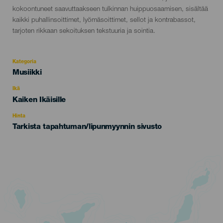
kokoontuneet saavuttaakseen tulkinnan huippuosaamisen, sisältää
kaikki puhallinsoittimet, lyömäsoittimet, sellot ja kontrabassot,
tarjoten rikkaan sekoituksen tekstuuria ja sointia.
Kategoria
Categoría
Musiikki
del
evento
Ikä
Edad
Kaiken Ikäisille
Recomendada
Hinta
Tarkista tapahtuman/lipunmyynnin sivusto