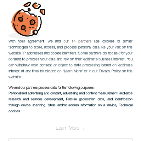
With your agreement, we and
our 14 partners
use cookies or similar
technologies to store, access, and process personal data like your visit on this
website, IP addresses and cookie identifiers. Some partners do not ask for your
consent to process your data and rely on their legitimate business interest. You
GRAN CANARIA
can withdraw your consent or object to data processing based on legitimate
Gran Canarian
interest at any time by clicking on “Learn More” or in our Privacy Policy on this
puhallinorkesteri
website.
We and our partners process data for the following purposes:
Imagen
Personalised advertising and content, advertising and content measurement, audience
Listado
research and services development
, Precise geolocation data, and identification
through device scanning
, Store and/or access information on a device
, Technical
cookies
Learn More →