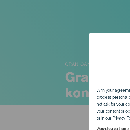
GRAN CANARIA
Gran Can
konsertis
With your agreem
process personal d
not ask for your c
your consent or ob
or in our Privacy P
We and our partners pr