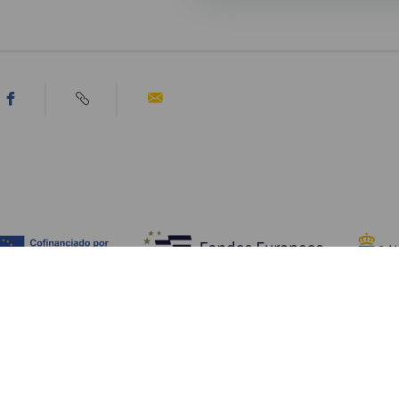
Tutustu
K