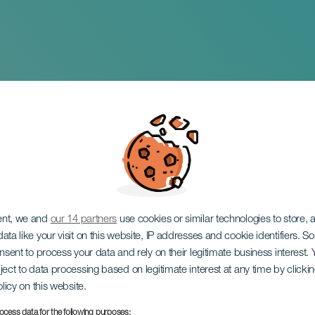
aria´s Women Band
sa
ent, we and
our 14 partners
use cookies or similar technologies to store,
ata like your visit on this website, IP addresses and cookie identifiers. 
onsent to process your data and rely on their legitimate business interest
ject to data processing based on legitimate interest at any time by click
olicy on this website.
ocess data for the following purposes: