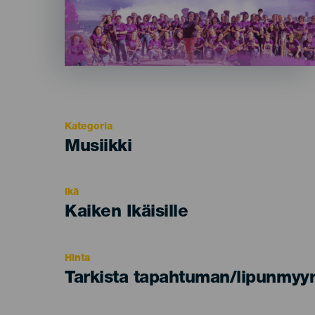
Kategoria
Categoría
Musiikki
del
evento
Ikä
Edad
Kaiken Ikäisille
Recomendada
Hinta
Tarkista tapahtuman/lipunmyyn