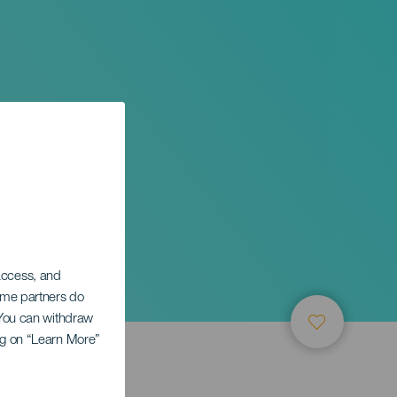
 access, and
Some partners do
. You can withdraw
ing on “Learn More”