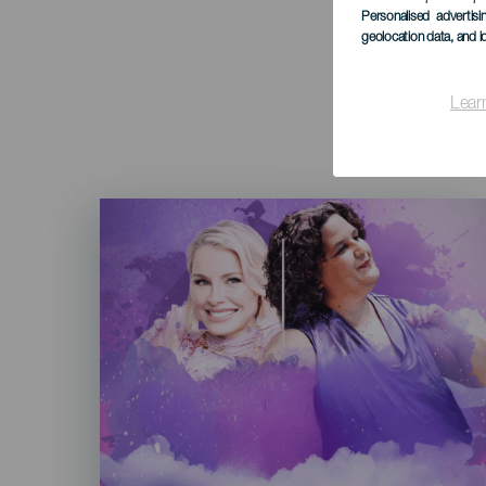
Personalised advertis
geolocation data, and i
Lear
Imagen
Listado