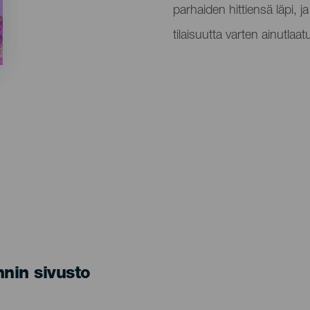
parhaiden hittiensä läpi, j
tilaisuutta varten ainutlaat
nin sivusto