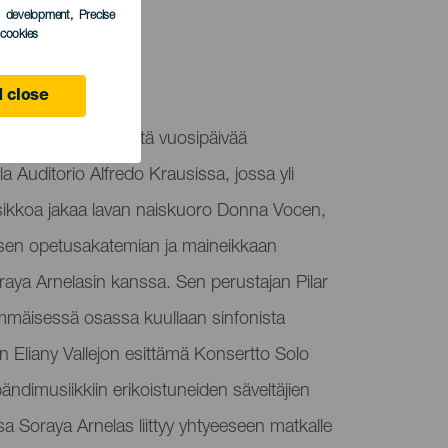
s development
, Precise
l cookies
 Canaria
 close
d juhlii yhdeksättä vuosipäivää
lla Auditorio Alfredo Krausissa, jossa yli
kkoa jakaa lavan naiskuoro Donna Vocen,
llisen opetusakatemian ja maineikkaan
oraya Arnelasin kanssa. Sen perustajan Pilar
immäisessä osassa kuullaan sinfonista
n Eliany Vallejon esittämä Konsertto Solo
ändimusiikkiin erikoistuneiden säveltäjien
a Soraya Arnelas liittyy yhtyeeseen matkalle