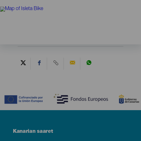
Contenido
Menú
Kanarian saaret
Footer