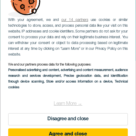
With your agreement, we and
our 14 partners
use cookies or similar
technologies to store, access, and process personal data like your visit on this
website, IP addresses and cookie identifiers. Some partners do not ask for your
consent to process your data and rely on their legitimate business interest. You
can withdraw your consent or object to data processing based on legitimate
GRAN CANARIA
interest at any time by clicking on “Learn More” or in our Privacy Policy on this
Isleta Bike
website.
We and our partners process data for the following purposes:
Imagen
Personalised advertising and content, advertising and content measurement, audience
Listado
research and services development
, Precise geolocation data, and identification
through device scanning
, Store and/or access information on a device
, Technical
cookies
Learn More →
Disagree and close
Agree and close