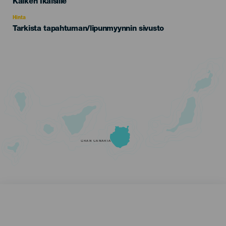
Edad
Kaiken Ikäisille
Recomendada
Hinta
Tarkista tapahtuman/lipunmyynnin sivusto
GRAN CANARIA