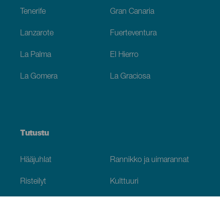
Tenerife
Gran Canaria
Lanzarote
Fuerteventura
La Palma
El Hierro
La Gomera
La Graciosa
Tutustu
Hääjuhlat
Rannikko ja uimarannat
Risteilyt
Kulttuuri
Gastronomia
Aktiivimatkailut