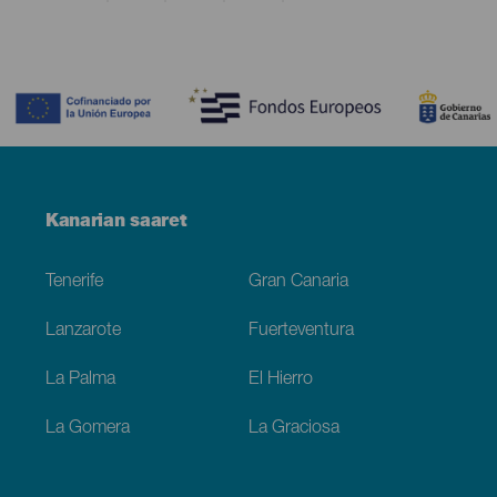
Contenido
Menú
Kanarian saaret
Footer
Tenerife
Gran Canaria
Lanzarote
Fuerteventura
La Palma
El Hierro
La Gomera
La Graciosa