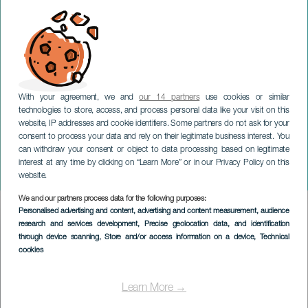
With your agreement, we and
our 14 partners
use cookies or similar
technologies to store, access, and process personal data like your visit on this
website, IP addresses and cookie identifiers. Some partners do not ask for your
consent to process your data and rely on their legitimate business interest. You
GRAN CANARIA
can withdraw your consent or object to data processing based on legitimate
Julia Nikoliszak: Violin
interest at any time by clicking on “Learn More” or in our Privacy Policy on this
solo
website.
We and our partners process data for the following purposes:
Imagen
Personalised advertising and content, advertising and content measurement, audience
Listado
research and services development
, Precise geolocation data, and identification
through device scanning
, Store and/or access information on a device
, Technical
cookies
Learn More →