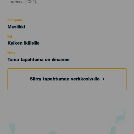
Lodzissa (2021).
Kategoria
Categoría
Musiikki
del
evento
Ikä
Edad
Kaiken Ikäisille
Recomendada
Hinta
Tämä tapahtuma on ilmainen
Siirry tapahtuman verkkosivulle