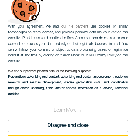
With your agreement, we and
our 14 partners
use cookies or similar
technologies to store, access, and process personal data like your visit on this
website, IP addresses and cookie identifiers. Some partners do not ask for your
consent to process your data and rely on their legitimate business interest. You
can withdraw your consent or object to data processing based on legitimate
GRAN CANARIA
interest at any time by clicking on “Learn More” or in our Privacy Policy on this
Julio César
website.
We and our partners process data for the following purposes:
Imagen
Personalised advertising and content, advertising and content measurement, audience
Listado
research and services development
, Precise geolocation data, and identification
through device scanning
, Store and/or access information on a device
, Technical
cookies
Learn More →
Disagree and close