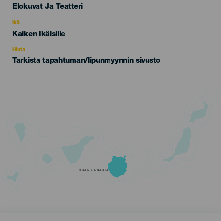
Categoría
Elokuvat Ja Teatteri
del
evento
Ikä
Edad
Kaiken Ikäisille
Recomendada
Hinta
Tarkista tapahtuman/lipunmyynnin sivusto
GRAN CANARIA