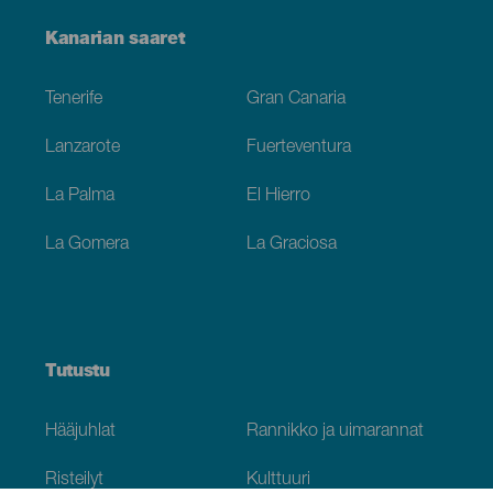
Menú
Kanarian saaret
Footer
Tenerife
Gran Canaria
Lanzarote
Fuerteventura
La Palma
El Hierro
La Gomera
La Graciosa
Tutustu
Hääjuhlat
Rannikko ja uimarannat
Risteilyt
Kulttuuri