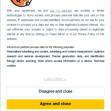
With your agreement, we and
our 14 partners
use cookies or similar
technologies to store, access, and process personal data like your visit on this
website, IP addresses and cookie identifiers. Some partners do not ask for your
consent to process your data and rely on their legitimate business interest. You
GRAN CANARIA
can withdraw your consent or object to data processing based on legitimate
Kanariansaarten
interest at any time by clicking on “Learn More” or in our Privacy Policy on this
olympiapurjehdusviikko
website.
We and our partners process data for the following purposes:
Imagen
Personalised advertising and content, advertising and content measurement, audience
Listado
research and services development
, Precise geolocation data, and identification
through device scanning
, Store and/or access information on a device
, Technical
cookies
Learn More →
Disagree and close
Agree and close
TOTEUTUNUT TAPAHTUMA