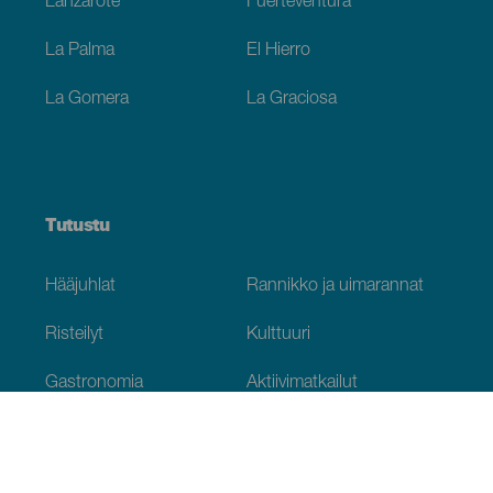
Lanzarote
Fuerteventura
La Palma
El Hierro
La Gomera
La Graciosa
Tutustu
Hääjuhlat
Rannikko ja uimarannat
Risteilyt
Kulttuuri
Gastronomia
Aktiivimatkailut
Kaikki artikkelit