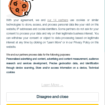
With your agreement, we and
our 14 partners
use cookies or similar
technologies to store, access, and process personal data like your visit on this
website, IP addresses and cookie identifiers. Some partners do not ask for your
consent to process your data and rely on their legitimate business interest. You
can withdraw your consent or object to data processing based on legitimate
GRAN CANARIA
interest at any time by clicking on “Learn More” or in our Privacy Policy on this
La Marina Festival
website.
We and our partners process data for the following purposes:
Imagen
Personalised advertising and content, advertising and content measurement, audience
Listado
research and services development
, Precise geolocation data, and identification
through device scanning
, Store and/or access information on a device
, Technical
cookies
Learn More →
Disagree and close