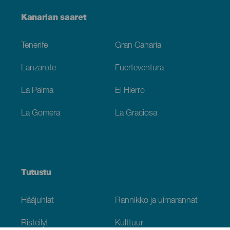
Menú
Kanarian saaret
Footer
Tenerife
Gran Canaria
Lanzarote
Fuerteventura
La Palma
El Hierro
La Gomera
La Graciosa
Tutustu
Hääjuhlat
Rannikko ja uimarannat
Risteilyt
Kulttuuri