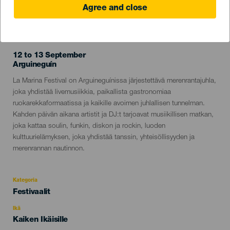
Agree and close
TOTEUTUNUT TAPAHTUMA
12 to 13 September
Localidad
Arguineguín
Descripción
La Marina Festival on Arguineguínissa järjestettävä merenrantajuhla,
del
joka yhdistää livemusiikkia, paikallista gastronomiaa
evento
ruokarekkaformaatissa ja kaikille avoimen juhlallisen tunnelman.
Kahden päivän aikana artistit ja DJ:t tarjoavat musiikillisen matkan,
joka kattaa soulin, funkin, diskon ja rockin, luoden
kulttuurielämyksen, joka yhdistää tanssin, yhteisöllisyyden ja
merenrannan nautinnon.
Kategoria
Categoría
Festivaalit
del
evento
Ikä
Edad
Kaiken Ikäisille
Recomendada