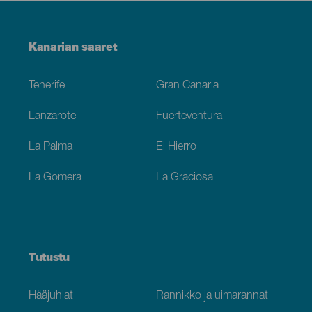
Menú
Kanarian saaret
Footer
Tenerife
Gran Canaria
Lanzarote
Fuerteventura
La Palma
El Hierro
La Gomera
La Graciosa
Tutustu
Hääjuhlat
Rannikko ja uimarannat