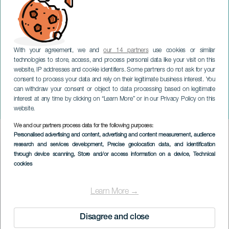
With your agreement, we and
our 14 partners
use cookies or similar
technologies to store, access, and process personal data like your visit on this
GRAN CANARIA
website, IP addresses and cookie identifiers. Some partners do not ask for your
consent to process your data and rely on their legitimate business interest. You
Las Palmas de Gran
can withdraw your consent or object to data processing based on legitimate
Canarian Drag Queen -
interest at any time by clicking on “Learn More” or in our Privacy Policy on this
gaala
website.
We and our partners process data for the following purposes:
Imagen
Personalised advertising and content, advertising and content measurement, audience
Listado
research and services development
, Precise geolocation data, and identification
through device scanning
, Store and/or access information on a device
, Technical
cookies
Learn More →
Disagree and close