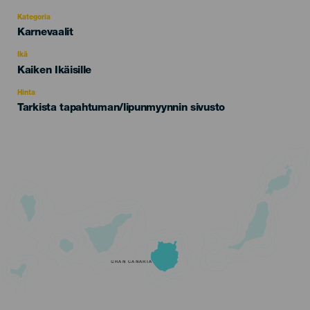
Kategoria
Categoría
Karnevaalit
del
evento
Ikä
Edad
Kaiken Ikäisille
Recomendada
Hinta
Tarkista tapahtuman/lipunmyynnin sivusto
GRAN CANARIA