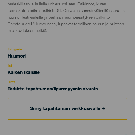
burleskillaan ja hullulla universumillaan. Palkinnot, kuten
tuomariston erikoispalkinto St. Gervaisin kansainvälisellä nauru- ja
huumorifestivaaleilla ja parhaan huumoriesityksen palkinto
Carrefour de L'Humourissa, lupaavat todellisen naurun ja puhtaan
mielikuvituksen hetkiä.
Kategoria
Categoría
Huumori
del
evento
Ikä
Edad
Kaiken Ikäisille
Recomendada
Hinta
Tarkista tapahtuman/lipunmyynnin sivusto
Siirry tapahtuman verkkosivulle