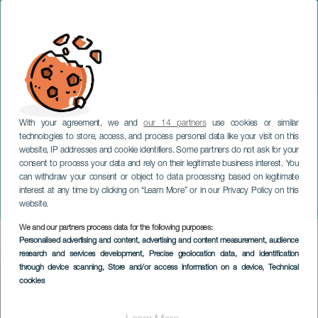
With your agreement, we and
our 14 partners
use cookies or similar
technologies to store, access, and process personal data like your visit on this
website, IP addresses and cookie identifiers. Some partners do not ask for your
consent to process your data and rely on their legitimate business interest. You
can withdraw your consent or object to data processing based on legitimate
GRAN CANARIA
interest at any time by clicking on “Learn More” or in our Privacy Policy on this
Les Founambules
website.
We and our partners process data for the following purposes:
Imagen
Personalised advertising and content, advertising and content measurement, audience
Listado
research and services development
, Precise geolocation data, and identification
through device scanning
, Store and/or access information on a device
, Technical
cookies