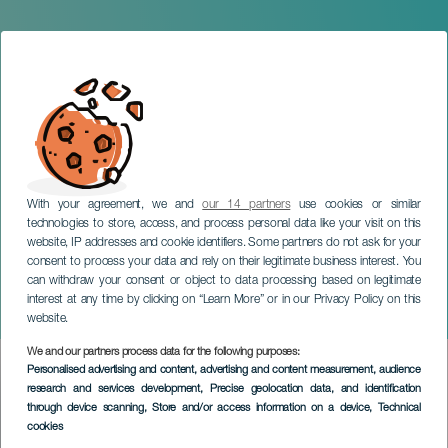
With your agreement, we and
our 14 partners
use cookies or similar
technologies to store, access, and process personal data like your visit on this
website, IP addresses and cookie identifiers. Some partners do not ask for your
consent to process your data and rely on their legitimate business interest. You
GRAN CANARIA
can withdraw your consent or object to data processing based on legitimate
Mararía la de Femés. Gran
interest at any time by clicking on “Learn More” or in our Privacy Policy on this
Canaria
website.
We and our partners process data for the following purposes:
Imagen
Personalised advertising and content, advertising and content measurement, audience
Listado
research and services development
, Precise geolocation data, and identification
through device scanning
, Store and/or access information on a device
, Technical
cookies