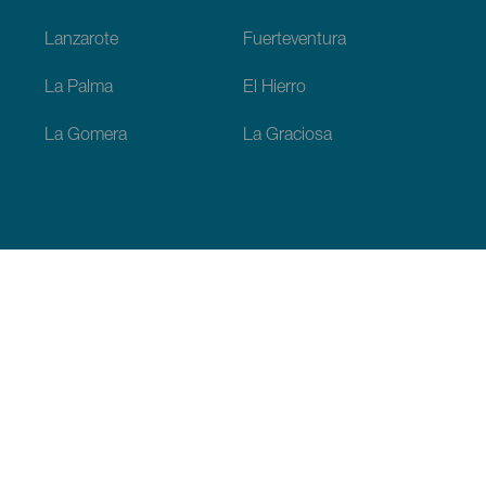
Lanzarote
Fuerteventura
La Palma
El Hierro
La Gomera
La Graciosa
Tutustu
Hääjuhlat
Rannikko ja uimarannat
Risteilyt
Kulttuuri
Gastronomia
Aktiivimatkailut
Kaikki artikkelit