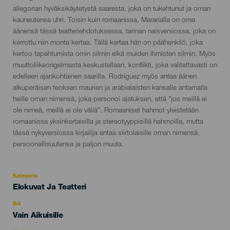
allegorian hyväksikäytetystä saaresta, joka on tukehtunut ja oman
kauneutensa uhri. Toisin kuin romaanissa, Mararíalla on oma
äänensä tässä teatteriehdotuksessa, tarinan naisversiossa, joka on
kerrottu niin monta kertaa. Tällä kertaa hän on päähenkilö, joka
kertoo tapahtumista omin silmin eikä muiden ihmisten silmin. Myös
muuttoliikeongelmasta keskustellaan, konflikti, joka valitettavasti on
edelleen ajankohtainen saarilla. Rodríguez myös antaa äänen
alkuperäisen teoksen maurien ja arabialaisten kansalle antamalla
heille oman nimensä, joka personoi ajatuksen, että "jos meillä ei
ole nimeä, meillä ei ole väliä". Romaaniset hahmot yleistetään
romaanissa yksinkertaisilla ja stereotyyppisillä hahmoilla, mutta
tässä nykyversiossa kirjailija antaa siirtolaisille oman nimensä,
persoonallisuutensa ja paljon muuta.
Kategoria
Categoría
Elokuvat Ja Teatteri
del
evento
Ikä
Edad
Vain Aikuisille
Recomendada