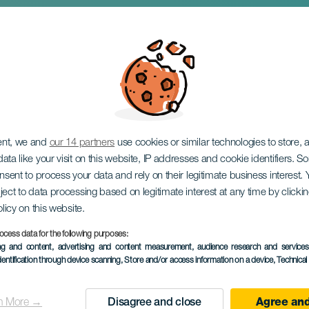
mejo: Eureka
ent, we and
our 14 partners
use cookies or similar technologies to store,
ata like your visit on this website, IP addresses and cookie identifiers. 
onsent to process your data and rely on their legitimate business interest
ject to data processing based on legitimate interest at any time by click
olicy on this website.
ocess data for the following purposes:
ing and content, advertising and content measurement, audience research and service
TOTEUTUNUT TAPAHTUMA
dentification through device scanning
, Store and/or access information on a device
, Technica
11 October 2025
Localidad
Las Palmas de Gran
n More →
Disagree and close
Agree and