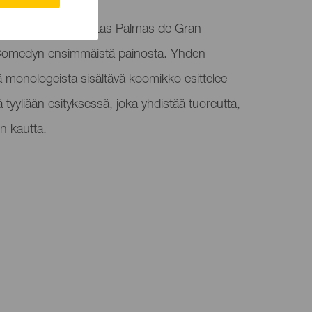
saapuu Infecariin Las Palmas de Gran
 Comedyn ensimmäistä painosta. Yhden
ä monologeista sisältävä koomikko esittelee
istä tyyliään esityksessä, joka yhdistää tuoreutta,
n kautta.