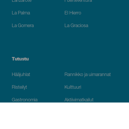
Lanzarote
Fuerteventura
La Palma
El Hierro
La Gomera
La Graciosa
Tutustu
Hääjuhlat
Rannikko ja uimarannat
Risteilyt
Kulttuuri
Gastronomia
Aktiivimatkailut
Kaikki artikkelit