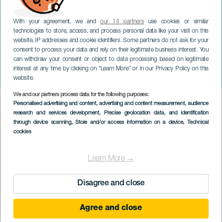
With your agreement, we and
our 14 partners
use cookies or similar
technologies to store, access, and process personal data like your visit on this
website, IP addresses and cookie identifiers. Some partners do not ask for your
consent to process your data and rely on their legitimate business interest. You
GRAN CANARIA
can withdraw your consent or object to data processing based on legitimate
Moon: Federico García
interest at any time by clicking on “Learn More” or in our Privacy Policy on this
Lorcan perintö
website.
We and our partners process data for the following purposes:
Imagen
Personalised advertising and content, advertising and content measurement, audience
Listado
research and services development
, Precise geolocation data, and identification
through device scanning
, Store and/or access information on a device
, Technical
cookies
Learn More →
Disagree and close
Agree and close
TOTEUTUNUT TAPAHTUMA