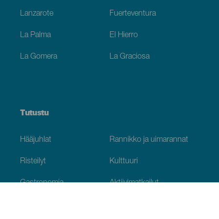
Lanzarote
Fuerteventura
La Palma
El Hierro
La Gomera
La Graciosa
Tutustu
Hääjuhlat
Rannikko ja uimarannat
Risteilyt
Kulttuuri
Gastronomia
Aktiivimatkailut
Kaikki artikkelit