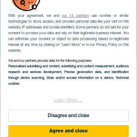
With your agreement, we and
our 14 partners
use cookies or similar
technologies to store, access, and process personal data like your visit on this
website, IP addresses and cookie identifiers. Some partners do not ask for your
consent to process your data and rely on their legitimate business interest. You
can withdraw your consent or object to data processing based on legitimate
GRAN CANARIA
interest at any time by clicking on “Learn More” or in our Privacy Policy on this
Nousu La Pasaadillalle
website.
We and our partners process data for the following purposes:
Imagen
Personalised advertising and content, advertising and content measurement, audience
Listado
research and services development
, Precise geolocation data, and identification
through device scanning
, Store and/or access information on a device
, Technical
cookies
Learn More →
Disagree and close
TOTEUTUNUT TAPAHTUMA
Agree and close