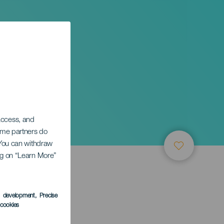
or
 access, and
Some partners do
. You can withdraw
ing on “Learn More”
s development
, Precise
l cookies