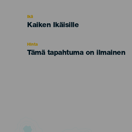
del
evento
Ikä
Edad
Kaiken Ikäisille
Recomendada
Hinta
Tämä tapahtuma on ilmainen