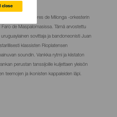
 close
eja täydentää Rumores de Milonga -orkesterin
l Faro de Maspalomasissa. Tämä arvostettu
u uruguaylainen sovittaja ja bandoneonisti Juan
tarillisesti klassisten Rioplatensen
ainuvan soundin. Vankka rytmi ja kiistaton
ankan perustan tanssijoille kuljettaen yleisön
n teemojen ja ikonisten kappaleiden läpi.