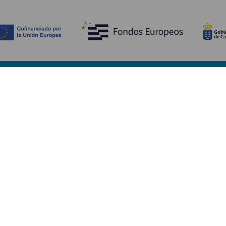
Tutustu
K
Hääjuhlat
Rannikko ja uimarannat
Ka
Risteilyt
Kulttuuri
Mi
Gastronomia
Aktiivimatkailut
Mi
Kaikki artikkelit
Pa