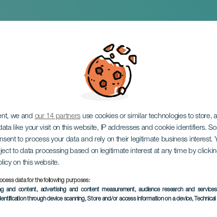
s de Milonga, Folcl
ent, we and
our 14 partners
use cookies or similar technologies to store,
ata like your visit on this website, IP addresses and cookie identifiers. 
onsent to process your data and rely on their legitimate business interest
ject to data processing based on legitimate interest at any time by click
olicy on this website.
ocess data for the following purposes:
TOTEUTUNUT TAPAHTUMA
ing and content, advertising and content measurement, audience research and service
dentification through device scanning
, Store and/or access information on a device
, Technica
28 September 2024