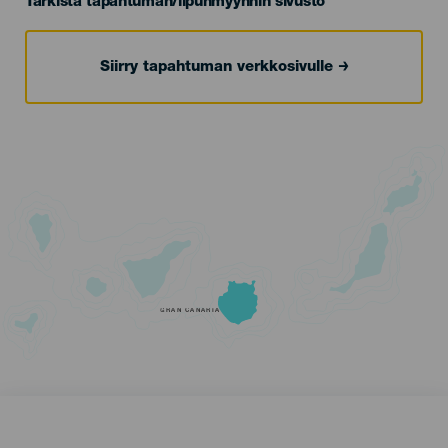
Tarkista tapahtuman/lipunmyynnin sivusto
Siirry tapahtuman verkkosivulle
GRAN CANARIA