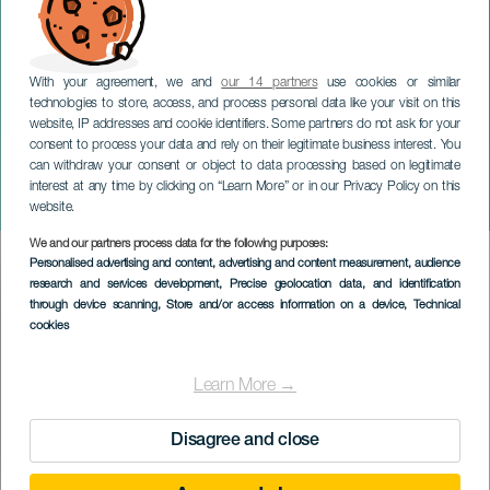
With your agreement, we and
our 14 partners
use cookies or similar
technologies to store, access, and process personal data like your visit on this
website, IP addresses and cookie identifiers. Some partners do not ask for your
consent to process your data and rely on their legitimate business interest. You
can withdraw your consent or object to data processing based on legitimate
GRAN CANARIA
interest at any time by clicking on “Learn More” or in our Privacy Policy on this
Olen villi!
website.
We and our partners process data for the following purposes:
Imagen
Personalised advertising and content, advertising and content measurement, audience
Listado
research and services development
, Precise geolocation data, and identification
through device scanning
, Store and/or access information on a device
, Technical
cookies
Learn More →
Disagree and close