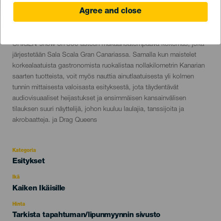
Agree and close
6 November 2025 to 27 December 2026
Localidad
San Agustín
Descripción
ORIGEN-show on 360 asteen mukaansatempaava kokemus, joka
del
järjestetään Sala Scala Gran Canariassa. Samalla kun maistelet
evento
korkealaatuista gastronomista ruokalistaa nollakilometrin Kanarian
saarten tuotteista, voit myös nauttia ainutlaatuisesta yli kolmen
tunnin mittaisesta valoisasta esityksestä, jota täydentävät
audiovisuaaliset heijastukset ja ensimmäisen kansainvälisen
tilauksen suuri näyttelijä, johon kuuluu laulajia, tanssijoita ja
akrobaatteja. ja Drag Queens
Kategoria
Categoría
Esitykset
del
evento
Ikä
Edad
Kaiken Ikäisille
Recomendada
Hinta
Tarkista tapahtuman/lipunmyynnin sivusto