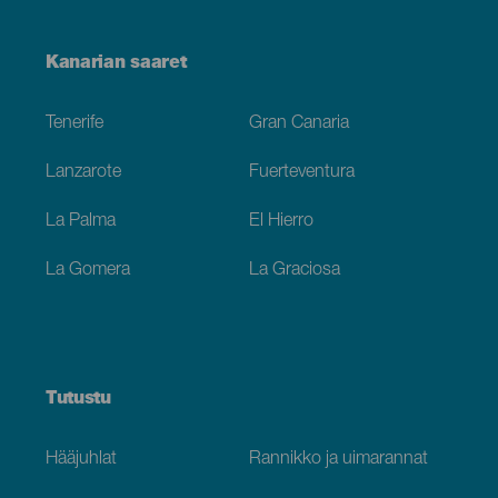
Menú
Kanarian saaret
Footer
Tenerife
Gran Canaria
Lanzarote
Fuerteventura
La Palma
El Hierro
La Gomera
La Graciosa
Tutustu
Hääjuhlat
Rannikko ja uimarannat