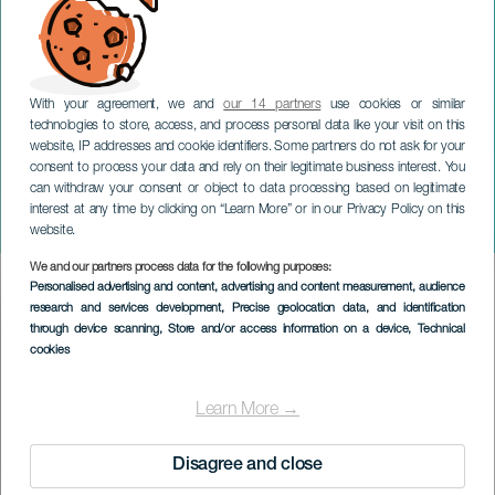
With your agreement, we and
our 14 partners
use cookies or similar
technologies to store, access, and process personal data like your visit on this
website, IP addresses and cookie identifiers. Some partners do not ask for your
consent to process your data and rely on their legitimate business interest. You
can withdraw your consent or object to data processing based on legitimate
GRAN CANARIA
interest at any time by clicking on “Learn More” or in our Privacy Policy on this
Origen Dinner Show
website.
We and our partners process data for the following purposes:
Imagen
Personalised advertising and content, advertising and content measurement, audience
Listado
research and services development
, Precise geolocation data, and identification
through device scanning
, Store and/or access information on a device
, Technical
cookies
Learn More →
Disagree and close