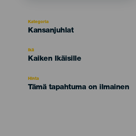
Kategoria
Categoría
Kansanjuhlat
del
evento
Ikä
Edad
Kaiken Ikäisille
Recomendada
Hinta
Tämä tapahtuma on ilmainen