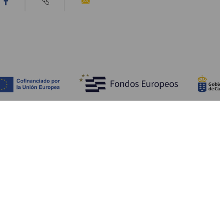
Tutustu
K
Hääjuhlat
Rannikko ja uimarannat
Ka
Risteilyt
Kulttuuri
Mi