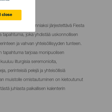
 close
n Pyhän Ritan kunniaksi järjestettävä Fiesta
a tapahtuma, joka yhdistää uskonnollisen
inteen ja vahvan yhteisöllisyyden tunteen.
en tapahtuma tarjoaa monipuolisen
 kuuluu liturgisia seremonioita,
a, perinteisiä pelejä ja yhteisöllisiä
an muistolle omistautuminen on kietoutunut
tästä juhlasta paikallisen kalenterin