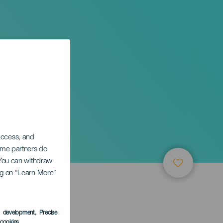
 access, and
Some partners do
. You can withdraw
ing on “Learn More”
s development
, Precise
l cookies