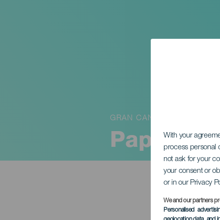
GRAN CANARIA
Paperos-j
With your agreem
process personal d
not ask for your c
your consent or ob
or in our Privacy P
We and our partners pr
Personalised advertis
geolocation data, and i