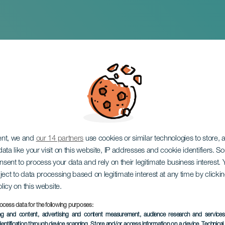
uhlat
ent, we and
our 14 partners
use cookies or similar technologies to store,
ata like your visit on this website, IP addresses and cookie identifiers. 
onsent to process your data and rely on their legitimate business interest
ject to data processing based on legitimate interest at any time by click
olicy on this website.
ocess data for the following purposes:
TOTEUTUNUT TAPAHTUMA
ing and content, advertising and content measurement, audience research and service
dentification through device scanning
, Store and/or access information on a device
, Technica