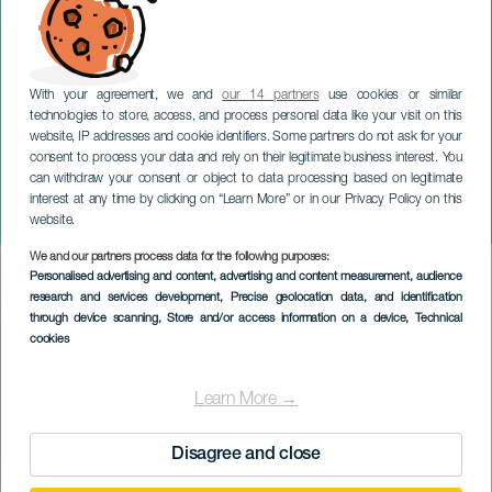
With your agreement, we and
our 14 partners
use cookies or similar
technologies to store, access, and process personal data like your visit on this
website, IP addresses and cookie identifiers. Some partners do not ask for your
consent to process your data and rely on their legitimate business interest. You
can withdraw your consent or object to data processing based on legitimate
GRAN CANARIA
interest at any time by clicking on “Learn More” or in our Privacy Policy on this
Rakkauden polyhedroni
website.
We and our partners process data for the following purposes:
Imagen
Personalised advertising and content, advertising and content measurement, audience
Listado
research and services development
, Precise geolocation data, and identification
through device scanning
, Store and/or access information on a device
, Technical
cookies
Learn More →
Disagree and close