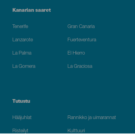
Menú
Kanarian saaret
Footer
Tenerife
Gran Canaria
Lanzarote
Fuerteventura
La Palma
El Hierro
La Gomera
La Graciosa
Tutustu
Hääjuhlat
Rannikko ja uimarannat
Risteilyt
Kulttuuri