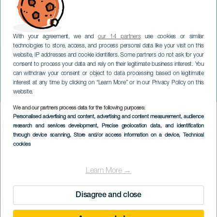
With your agreement, we and
our 14 partners
use cookies or similar
technologies to store, access, and process personal data like your visit on this
website, IP addresses and cookie identifiers. Some partners do not ask for your
consent to process your data and rely on their legitimate business interest. You
can withdraw your consent or object to data processing based on legitimate
GRAN CANARIA
interest at any time by clicking on “Learn More” or in our Privacy Policy on this
Salas Duo: Jousiyhtye
website.
We and our partners process data for the following purposes:
Imagen
Personalised advertising and content, advertising and content measurement, audience
Listado
research and services development
, Precise geolocation data, and identification
through device scanning
, Store and/or access information on a device
, Technical
cookies
Learn More →
Disagree and close