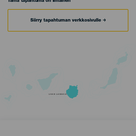
Tämä tapahtuma on ilmainen
Siirry tapahtuman verkkosivulle
GRAN CANARIA