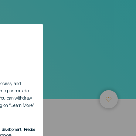
 access, and
Some partners do
. You can withdraw
ing on “Learn More”
s development
, Precise
l cookies