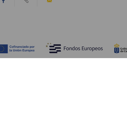
Tutustu
K
Hääjuhlat
Rannikko ja uimarannat
Ka
Risteilyt
Kulttuuri
Mi