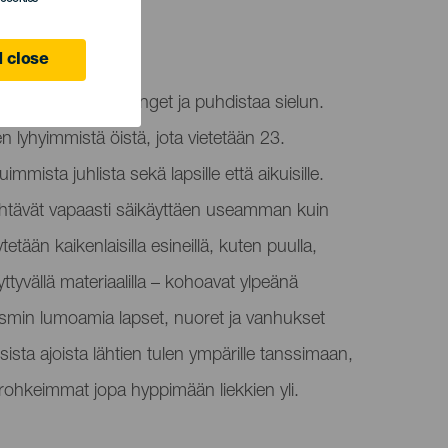
 close
ajaa pois pahat henget ja puhdistaa sielun.
 lyhyimmistä öistä, jota vietetään 23.
mmista juhlista sekä lapsille että aikuisille.
äjähtävät vapaasti säikäyttäen useamman kuin
tetään kaikenlaisilla esineillä, kuten puulla,
syttyvällä materiaalilla – kohoavat ylpeänä
tismin lumoamia lapset, nuoret ja vanhukset
sta ajoista lähtien tulen ympärille tanssimaan,
ohkeimmat jopa hyppimään liekkien yli.