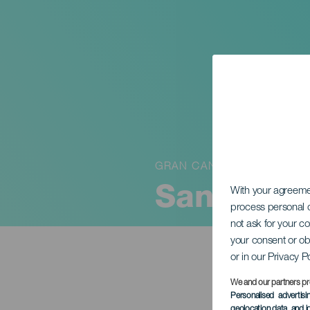
GRAN CANARIA
San Juani
With your agreem
process personal d
not ask for your c
your consent or ob
or in our Privacy P
We and our partners pr
Personalised advertis
geolocation data, and i