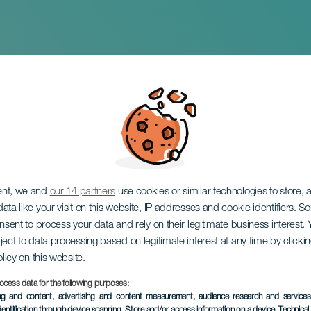
n kokot
ent, we and
our 14 partners
use cookies or similar technologies to store,
ata like your visit on this website, IP addresses and cookie identifiers. 
onsent to process your data and rely on their legitimate business interest
ject to data processing based on legitimate interest at any time by click
olicy on this website.
ocess data for the following purposes:
TOTEUTUNUT TAPAHTUMA
ing and content, advertising and content measurement, audience research and service
dentification through device scanning
, Store and/or access information on a device
, Technica