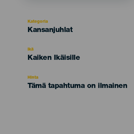
Kategoria
Categoría
Kansanjuhlat
del
evento
Ikä
Edad
Kaiken Ikäisille
Recomendada
Hinta
Tämä tapahtuma on ilmainen