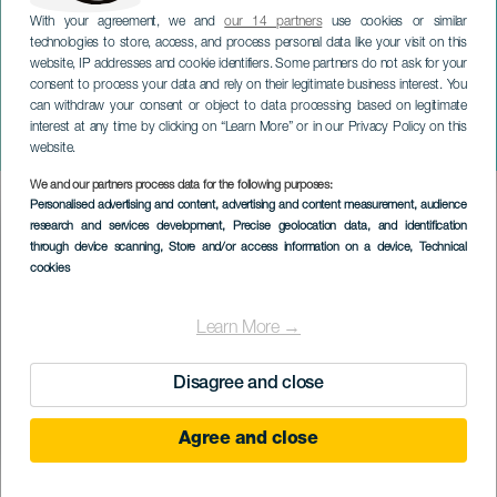
With your agreement, we and
our 14 partners
use cookies or similar
technologies to store, access, and process personal data like your visit on this
website, IP addresses and cookie identifiers. Some partners do not ask for your
consent to process your data and rely on their legitimate business interest. You
GRAN CANARIA
can withdraw your consent or object to data processing based on legitimate
San Miguelin juhlat
interest at any time by clicking on “Learn More” or in our Privacy Policy on this
Valsequillossa
website.
We and our partners process data for the following purposes:
Imagen
Personalised advertising and content, advertising and content measurement, audience
Listado
research and services development
, Precise geolocation data, and identification
through device scanning
, Store and/or access information on a device
, Technical
cookies
Learn More →
Disagree and close
Agree and close
September 2026