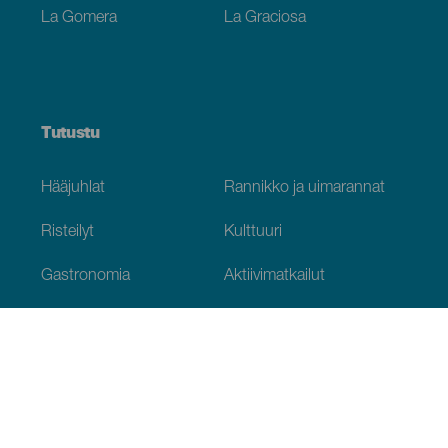
La Gomera
La Graciosa
Tutustu
Hääjuhlat
Rannikko ja uimarannat
Risteilyt
Kulttuuri
Gastronomia
Aktiivimatkailut
Kaikki artikkelit
Käytännön tietoja