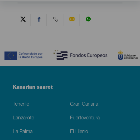
Contenido
Menú
Kanarian saaret
Footer
Tenerife
Gran Canaria
Lanzarote
Fuerteventura
La Palma
El Hierro