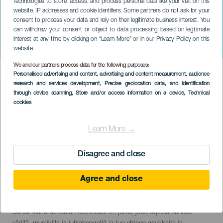
technologies to store, access, and process personal data like your visit on this
website, IP addresses and cookie identifiers. Some partners do not ask for your
consent to process your data and rely on their legitimate business interest. You
GRAN CANARIA
can withdraw your consent or object to data processing based on legitimate
Santa María de Guían
interest at any time by clicking on “Learn More” or in our Privacy Policy on this
karnevaali
website.
We and our partners process data for the following purposes:
Imagen
Personalised advertising and content, advertising and content measurement, audience
Listado
research and services development
, Precise geolocation data, and identification
through device scanning
, Store and/or access information on a device
, Technical
cookies
Learn More →
Disagree and close
Agree and close
February 2027
Localidad
Santa María de Guía
Descripción
Santa María de Guían karnevaali on juhla, joka täyttää kunnan
del