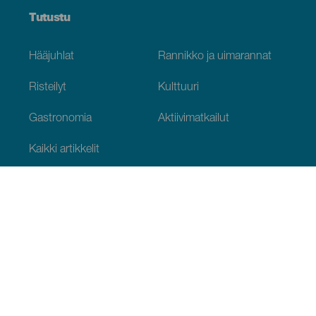
Tutustu
Hääjuhlat
Rannikko ja uimarannat
Risteilyt
Kulttuuri
Gastronomia
Aktiivimatkailut
Kaikki artikkelit
Käytännön tietoja
Kalenteri
Ilmasto
Miten pääset perille
Missä ruokailla