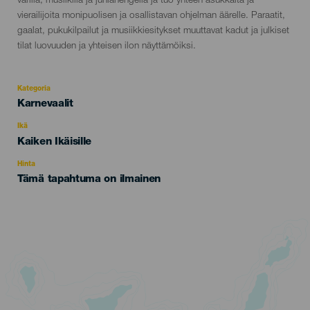
värillä, musiikilla ja juhlahengellä ja tuo yhteen asukkaita ja
evento
vierailijoita monipuolisen ja osallistavan ohjelman äärelle. Paraatit,
gaalat, pukukilpailut ja musiikkiesitykset muuttavat kadut ja julkiset
tilat luovuuden ja yhteisen ilon näyttämöiksi.
Kategoria
Categoría
Karnevaalit
del
evento
Ikä
Edad
Kaiken Ikäisille
Recomendada
Hinta
Tämä tapahtuma on ilmainen