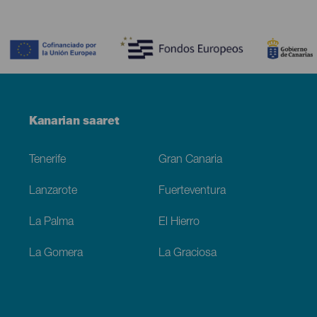
Contenido
Menú
Kanarian saaret
Footer
Tenerife
Gran Canaria
Lanzarote
Fuerteventura
La Palma
El Hierro
La Gomera
La Graciosa