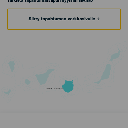
Tarkista tapahtuman/lipunmyynnin sivusto
Siirry tapahtuman verkkosivulle
GRAN CANARIA