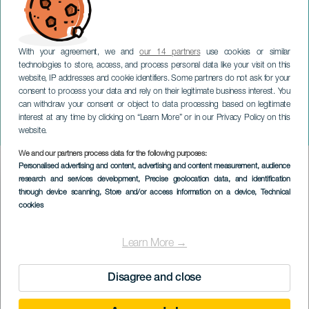
With your agreement, we and
our 14 partners
use cookies or similar
technologies to store, access, and process personal data like your visit on this
website, IP addresses and cookie identifiers. Some partners do not ask for your
consent to process your data and rely on their legitimate business interest. You
can withdraw your consent or object to data processing based on legitimate
GRAN CANARIA
interest at any time by clicking on “Learn More” or in our Privacy Policy on this
Sunbeat LPA
website.
We and our partners process data for the following purposes:
Imagen
Personalised advertising and content, advertising and content measurement, audience
Listado
research and services development
, Precise geolocation data, and identification
through device scanning
, Store and/or access information on a device
, Technical
cookies
Learn More →
Disagree and close