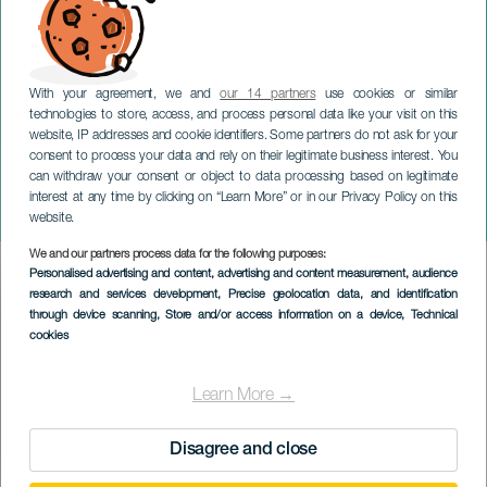
With your agreement, we and
our 14 partners
use cookies or similar
technologies to store, access, and process personal data like your visit on this
website, IP addresses and cookie identifiers. Some partners do not ask for your
consent to process your data and rely on their legitimate business interest. You
can withdraw your consent or object to data processing based on legitimate
GRAN CANARIA
interest at any time by clicking on “Learn More” or in our Privacy Policy on this
Taikapäivä
website.
We and our partners process data for the following purposes:
Imagen
Personalised advertising and content, advertising and content measurement, audience
Listado
research and services development
, Precise geolocation data, and identification
through device scanning
, Store and/or access information on a device
, Technical
cookies
Learn More →
Disagree and close