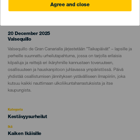
Agree and close
TOTEUTUNUT TAPAHTUMA
20 December 2025
Localidad
Valsequillo
Descripción
Valsequillo de Gran Canarialla järjestetään "Taikapäivät" – lapsille ja
del
perheille suunnattu urheilutapahtuma, jossa on tarjolla erilaisia
evento
kilpailuja ja reittejä eri ikäryhmille kannustaen toveruuteen,
osallisuuteen ja hauskanpitoon juhlavassa ympäristössä. Päivä
yhdistää osallistumisen jännityksen ystävälliseen ilmapiiriin, joka
kutsuu kaikki nauttimaan ulkoliikuntaharrastuksista ja itse
kaupungista.
Kategoria
Categoría
Kestävyysurheilut
del
evento
Ikä
Edad
Kaiken Ikäisille
Recomendada