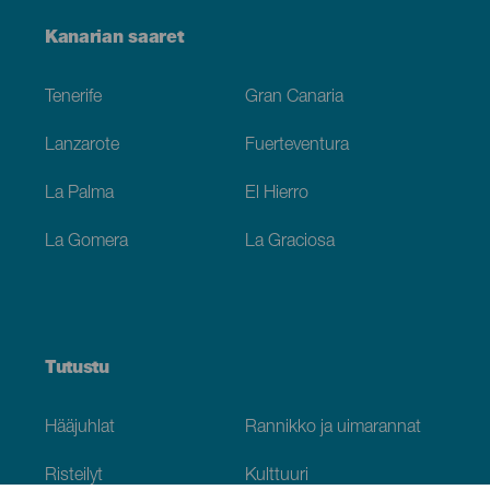
Menú
Kanarian saaret
Footer
Tenerife
Gran Canaria
Lanzarote
Fuerteventura
La Palma
El Hierro
La Gomera
La Graciosa
Tutustu
Hääjuhlat
Rannikko ja uimarannat
Risteilyt
Kulttuuri