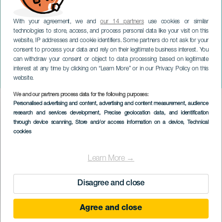
With your agreement, we and
our 14 partners
use cookies or similar
technologies to store, access, and process personal data like your visit on this
website, IP addresses and cookie identifiers. Some partners do not ask for your
consent to process your data and rely on their legitimate business interest. You
GRAN CANARIA
can withdraw your consent or object to data processing based on legitimate
Tarjonta – Kanariansaarten
interest at any time by clicking on “Learn More” or in our Privacy Policy on this
festivaali
website.
We and our partners process data for the following purposes:
Imagen
Personalised advertising and content, advertising and content measurement, audience
Listado
research and services development
, Precise geolocation data, and identification
through device scanning
, Store and/or access information on a device
, Technical
cookies
Learn More →
Disagree and close
Agree and close
TOTEUTUNUT TAPAHTUMA