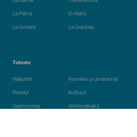
Lanzarote
Fuerteventura
La Palma
El Hierro
La Gomera
La Graciosa
Tutustu
Hääjuhlat
Rannikko ja uimarannat
Risteilyt
Kulttuuri
Gastronomia
Aktiivimatkailut
Kaikki artikkelit