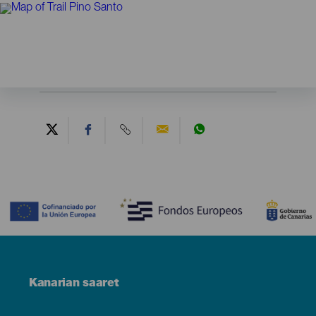
Contenido
Menú
Kanarian saaret
Footer