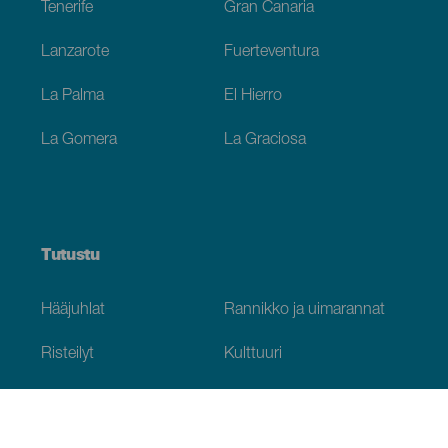
Tenerife
Gran Canaria
Lanzarote
Fuerteventura
La Palma
El Hierro
La Gomera
La Graciosa
Tutustu
Hääjuhlat
Rannikko ja uimarannat
Risteilyt
Kulttuuri
Gastronomia
Aktiivimatkailut
Kaikki artikkelit