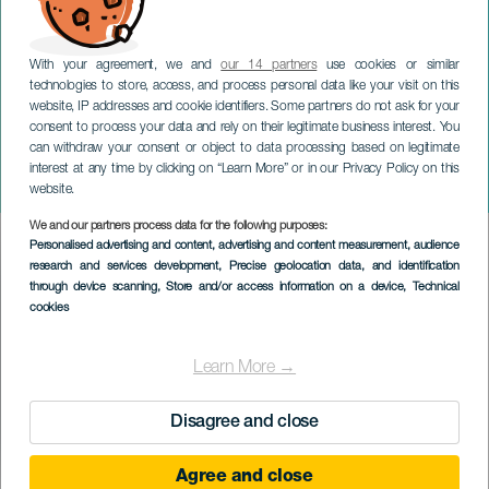
With your agreement, we and
our 14 partners
use cookies or similar
technologies to store, access, and process personal data like your visit on this
website, IP addresses and cookie identifiers. Some partners do not ask for your
consent to process your data and rely on their legitimate business interest. You
can withdraw your consent or object to data processing based on legitimate
GRAN CANARIA
interest at any time by clicking on “Learn More” or in our Privacy Policy on this
Trail Pino Santo
website.
We and our partners process data for the following purposes:
Imagen
Personalised advertising and content, advertising and content measurement, audience
Listado
research and services development
, Precise geolocation data, and identification
through device scanning
, Store and/or access information on a device
, Technical
cookies
Learn More →
Disagree and close
Agree and close