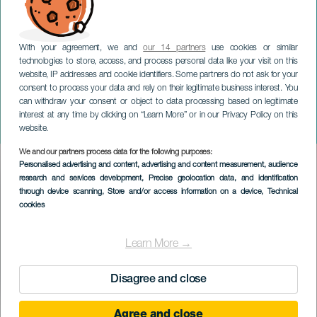
With your agreement, we and
our 14 partners
use cookies or similar
technologies to store, access, and process personal data like your visit on this
website, IP addresses and cookie identifiers. Some partners do not ask for your
consent to process your data and rely on their legitimate business interest. You
can withdraw your consent or object to data processing based on legitimate
GRAN CANARIA
interest at any time by clicking on “Learn More” or in our Privacy Policy on this
Viktorija Pilatovic
website.
We and our partners process data for the following purposes:
Imagen
Personalised advertising and content, advertising and content measurement, audience
Listado
research and services development
, Precise geolocation data, and identification
through device scanning
, Store and/or access information on a device
, Technical
cookies
Learn More →
Disagree and close
Agree and close
TOTEUTUNUT TAPAHTUMA