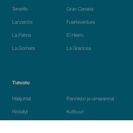
Tenerife
Gran Canaria
Lanzarote
Fuerteventura
La Palma
El Hierro
La Gomera
La Graciosa
Tutustu
Hääjuhlat
Rannikko ja uimarannat
Risteilyt
Kulttuuri
Gastronomia
Aktiivimatkailut