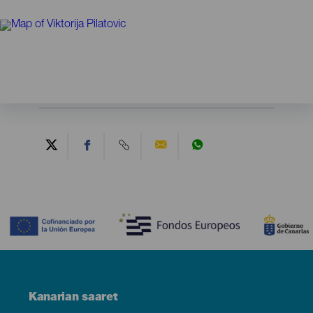
Contenido
Menú
Kanarian saaret
Footer