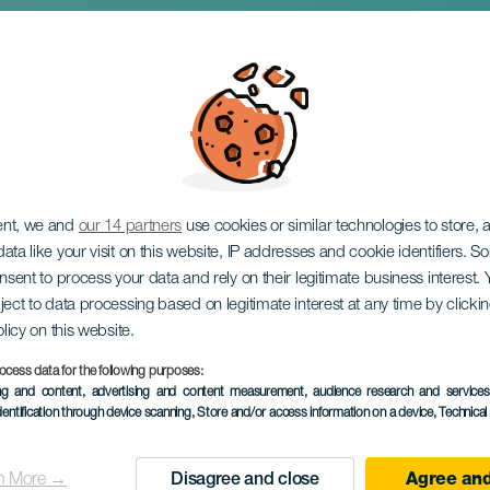
meteoriparvi
ent, we and
our 14 partners
use cookies or similar technologies to store,
ata like your visit on this website, IP addresses and cookie identifiers. 
onsent to process your data and rely on their legitimate business interest
ject to data processing based on legitimate interest at any time by click
olicy on this website.
ocess data for the following purposes:
ing and content, advertising and content measurement, audience research and service
6 to 10 October
dentification through device scanning
, Store and/or access information on a device
, Technica
Localidad
Caleta de Sebo
n More →
Disagree and close
Agree and