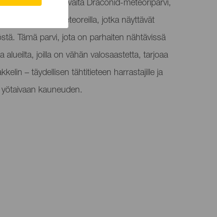
ikeutettu paikka havaita Draconid-meteoriparvi,
a valaisee taivaan meteoreilla, jotka näyttävät
stä. Tämä parvi, jota on parhaiten nähtävissä
 alueilta, joilla on vähän valosaastetta, tarjoaa
lin – täydellisen tähtitieteen harrastajille ja
ea yötaivaan kauneuden.