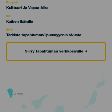
Kategoria
Categoría
Kulttuuri Ja Vapaa-Aika
del
evento
Ikä
Edad
Kaiken Ikäisille
Recomendada
Hinta
Tarkista tapahtuman/lipunmyynnin sivusto
Siirry tapahtuman verkkosivulle
LA PALMA