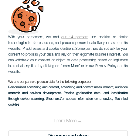
With your agreement, we and
our 14 partners
use cookies or similar
technologies to store, access, and process personal data like your visit on this
website, IP addresses and cookie identifiers. Some partners do not ask for your
consent to process your data and rely on their legitimate business interest. You
LA PALMA
can withdraw your consent or object to data processing based on legitimate
JORDI SAVALL &
interest at any time by clicking on “Learn More” or in our Privacy Policy on this
HESPÈRION XXI
website.
We and our partners process data for the following purposes:
Imagen
Personalised advertising and content, advertising and content measurement, audience
Listado
research and services development
, Precise geolocation data, and identification
through device scanning
, Store and/or access information on a device
, Technical
cookies
Learn More →
TOTEUTUNUT TAPAHTUMA