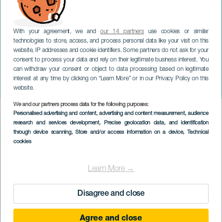
With your agreement, we and
our 14 partners
use cookies or similar
technologies to store, access, and process personal data like your visit on this
website, IP addresses and cookie identifiers. Some partners do not ask for your
consent to process your data and rely on their legitimate business interest. You
can withdraw your consent or object to data processing based on legitimate
LA PALMA
interest at any time by clicking on “Learn More” or in our Privacy Policy on this
La Palman puolimaraton
website.
We and our partners process data for the following purposes:
Imagen
Personalised advertising and content, advertising and content measurement, audience
Listado
research and services development
, Precise geolocation data, and identification
through device scanning
, Store and/or access information on a device
, Technical
cookies
Learn More →
Disagree and close
Agree and close