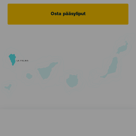
Osta pääsyliput
LA PALMA