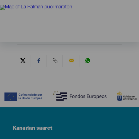
Contenido
Menú
Kanarian saaret
Footer