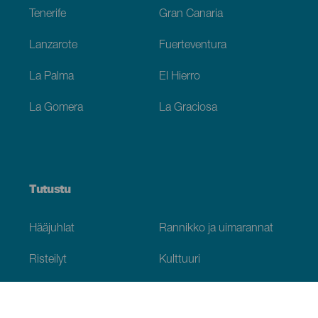
Tenerife
Gran Canaria
Lanzarote
Fuerteventura
La Palma
El Hierro
La Gomera
La Graciosa
Tutustu
Hääjuhlat
Rannikko ja uimarannat
Risteilyt
Kulttuuri
Gastronomia
Aktiivimatkailut