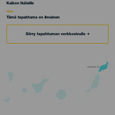
Edad
Kaiken Ikäisille
Recomendada
Hinta
Tämä tapahtuma on ilmainen
Siirry tapahtuman verkkosivulle
LANZAROTE