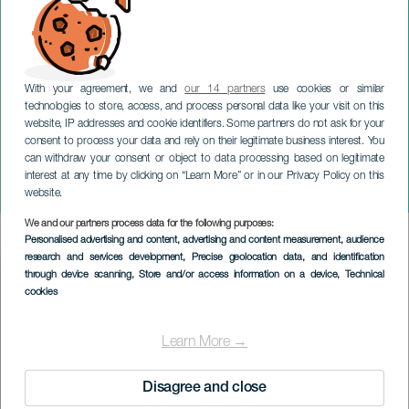
With your agreement, we and
our 14 partners
use cookies or similar
technologies to store, access, and process personal data like your visit on this
website, IP addresses and cookie identifiers. Some partners do not ask for your
consent to process your data and rely on their legitimate business interest. You
LANZAROTE
can withdraw your consent or object to data processing based on legitimate
Ajallinen näyttely:
interest at any time by clicking on “Learn More” or in our Privacy Policy on this
"Diálogo de postales"
website.
We and our partners process data for the following purposes:
Imagen
Personalised advertising and content, advertising and content measurement, audience
Listado
research and services development
, Precise geolocation data, and identification
through device scanning
, Store and/or access information on a device
, Technical
cookies
Learn More →
Disagree and close