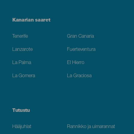
Menú
Kanarian saaret
Footer
Tenerife
Gran Canaria
Lanzarote
Fuerteventura
La Palma
El Hierro
La Gomera
La Graciosa
Tutustu
Hääjuhlat
Rannikko ja uimarannat