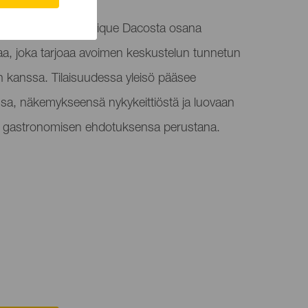
umissa esiintyy Quique Dacosta osana
aa, joka tarjoaa avoimen keskustelun tunnetun
an kanssa. Tilaisuudessa yleisö pääsee
a, näkemykseensä nykykeittiöstä ja luovaan
n gastronomisen ehdotuksensa perustana.