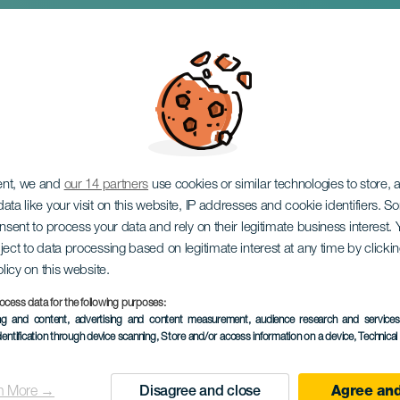
 Albinos: Quique D
ent, we and
our 14 partners
use cookies or similar technologies to store,
ata like your visit on this website, IP addresses and cookie identifiers. 
onsent to process your data and rely on their legitimate business interest
ject to data processing based on legitimate interest at any time by click
olicy on this website.
ocess data for the following purposes:
ing and content, advertising and content measurement, audience research and service
TOTEUTUNUT TAPAHTUMA
dentification through device scanning
, Store and/or access information on a device
, Technica
02 Toukokuu 2026
Localidad
Haría
n More →
Disagree and close
Agree and