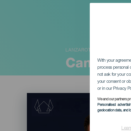
LANZAROTE
Cangrejos
With your agreem
process personal d
not ask for your c
your consent or ob
or in our Privacy P
Imagen
Listado
We and our partners pr
Personalised advertis
geolocation data, and i
Lear