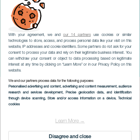
With your agreement, we and
our 14 partners
use cookies or similar
technologies to store, access, and process personal data like your visit on this
website, IP addresses and cookie identifiers. Some partners do not ask for your
consent to process your data and rely on their legitimate business interest. You
LANZAROTE
can withdraw your consent or object to data processing based on legitimate
Cecilia: Nainen, runous ja
interest at any time by clicking on “Learn More” or in our Privacy Policy on this
maailma
website.
We and our partners process data for the following purposes:
Imagen
Personalised advertising and content, advertising and content measurement, audience
Listado
research and services development
, Precise geolocation data, and identification
through device scanning
, Store and/or access information on a device
, Technical
cookies
Learn More →
Disagree and close