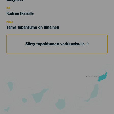
del
evento
Ikä
Edad
Kaiken Ikäisille
Recomendada
Hinta
Tämä tapahtuma on ilmainen
Siirry tapahtuman verkkosivulle
LANZAROTE